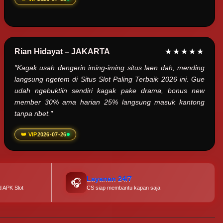
Rian Hidayat – JAKARTA
★★★★★
"Kagak usah dengerin iming-iming situs laen dah, mending
langsung ngetem di Situs Slot Paling Terbaik 2026 ini. Gue
udah ngebuktiin sendiri kagak pake drama, bonus new
member 30% ama harian 25% langsung masuk kantong
tanpa ribet."
2026-07-26
Layanan 24/7
🎧
 APK Slot
CS siap membantu kapan saja