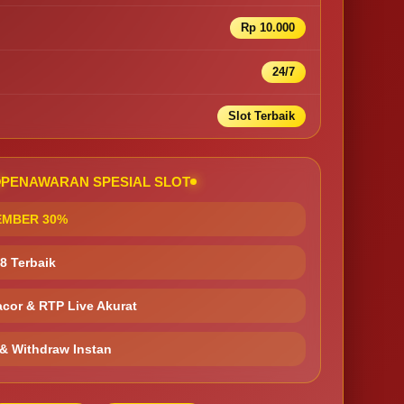
Rp 10.000
24/7
Slot Terbaik
PENAWARAN SPESIAL SLOT
EMBER 30%
8 Terbaik
cor & RTP Live Akurat
 & Withdraw Instan