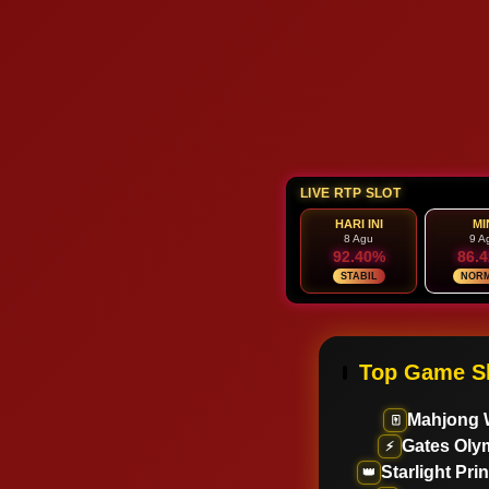
Layer Popup Close
LIVE RTP SLOT
HARI INI
MI
8 Agu
9 A
92.40%
86.
STABIL
NOR
Top Game Sl
Mahjong 
🀄
Gates Ol
⚡
Starlight Pri
👑