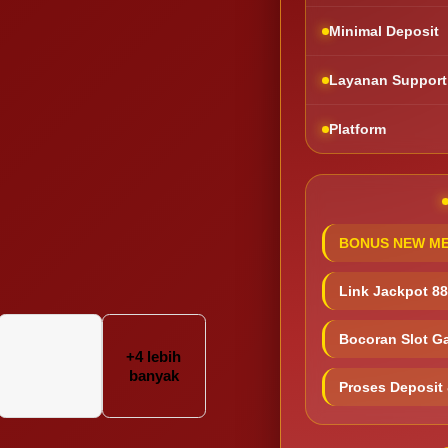
Minimal Deposit
Layanan Support
Platform
BONUS NEW M
Link Jackpot 88
Bocoran Slot Ga
+4 lebih
banyak
Proses Deposit