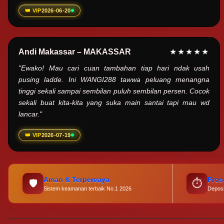
2026-06-20
Andi Makassar – MAKASSAR
★★★★★
"Ewako! Mau cari cuan tambahan tiap hari ndak usah
pusing ladde. Ini WANGI288 tawwa peluang menangna
tinggi sekali sampai sembilan puluh sembilan persen. Cocok
sekali buat kita-kita yang suka main santai tapi mau wd
lancar."
2026-07-19
Aman & Terpercaya
Pros
🛡️
⏱️
Sistem keamanan terbaik No.1 2026
Deposi