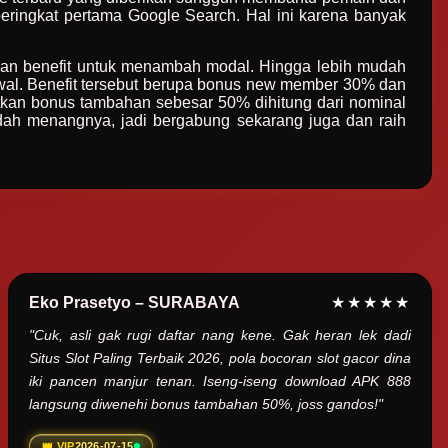
 peringkat pertama Google Search. Hal ini karena banyak
tkan benefit untuk menambah modal. Hingga lebih mudah
al. Benefit tersebut berupa bonus new member 30% dan
kan bonus tambahan sebesar 50% dihitung dari nominal
udah menangnya, jadi bergabung sekarang juga dan raih
Eko Prasetyo – SURABAYA
★★★★★
"Cuk, asli gak rugi daftar nang kene. Gak heran lek dadi
Situs Slot Paling Terbaik 2026, pola bocoran slot gacor dina
iki pancen manjur tenan. Iseng-iseng download APK 888
langsung diwenehi bonus tambahan 50%, joss gandos!"
2026-07-15