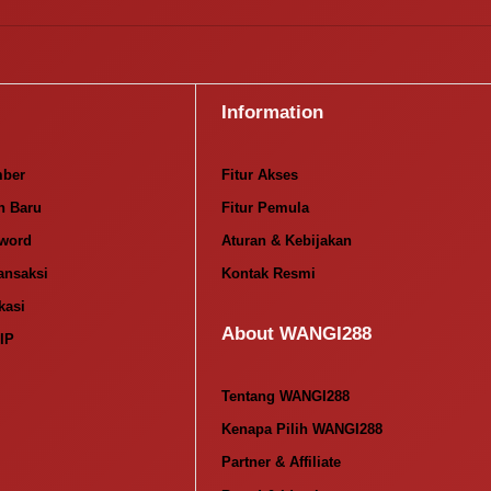
Information
mber
Fitur Akses
n Baru
Fitur Pemula
word
Aturan & Kebijakan
ansaksi
Kontak Resmi
ikasi
About WANGI288
IP
Tentang WANGI288
Kenapa Pilih WANGI288
Partner & Affiliate