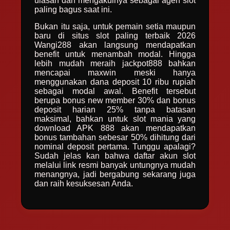
ulasan dan mengakuinya sebagai agen slot
paling bagus saat ini.
Bukan itu saja, untuk pemain setia maupun
baru di situs slot paling terbaik 2026
Wangi288 akan langsung mendapatkan
benefit untuk menambah modal. Hingga
lebih mudah meraih jackpot888 bahkan
mencapai maxwin meski hanya
menggunakan dana deposit 10 ribu rupiah
sebagai modal awal. Benefit tersebut
berupa bonus new member 30% dan bonus
deposit harian 25% tanpa batasan
maksimal, bahkan untuk slot mania yang
download APK 888 akan mendapatkan
bonus tambahan sebesar 50% dihitung dari
nominal deposit pertama. Tunggu apalagi?
Sudah jelas kan bahwa daftar akun slot
melalui link resmi banyak untungnya mudah
menangnya, jadi bergabung sekarang juga
dan raih kesuksesan Anda.