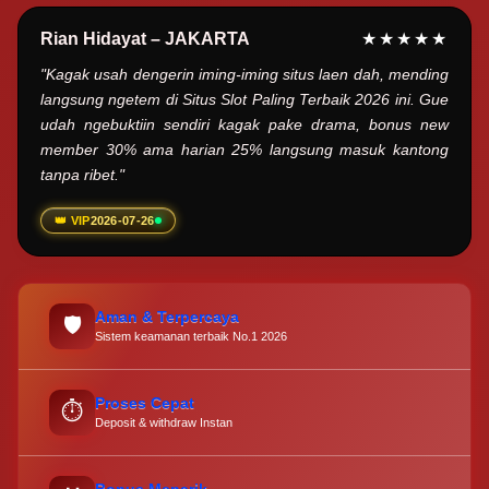
Rian Hidayat – JAKARTA
★★★★★
"Kagak usah dengerin iming-iming situs laen dah, mending
langsung ngetem di Situs Slot Paling Terbaik 2026 ini. Gue
udah ngebuktiin sendiri kagak pake drama, bonus new
member 30% ama harian 25% langsung masuk kantong
tanpa ribet."
2026-07-26
Aman & Terpercaya
🛡️
Sistem keamanan terbaik No.1 2026
Proses Cepat
⏱️
Deposit & withdraw Instan