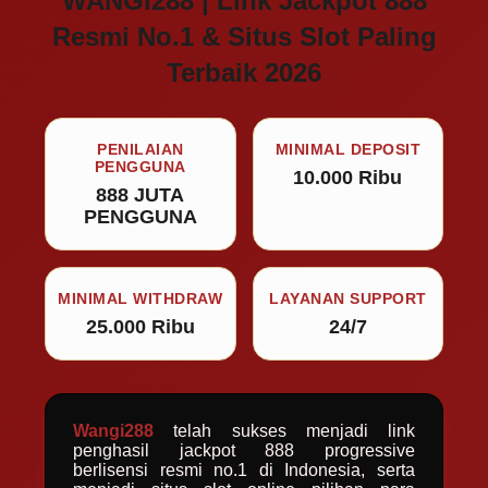
WANGI288 | Link Jackpot 888
Resmi No.1 & Situs Slot Paling
Terbaik 2026
PENILAIAN
MINIMAL DEPOSIT
PENGGUNA
10.000 Ribu
888 JUTA
PENGGUNA
MINIMAL WITHDRAW
LAYANAN SUPPORT
25.000 Ribu
24/7
Wangi288
telah sukses menjadi link
penghasil jackpot 888 progressive
berlisensi resmi no.1 di Indonesia, serta