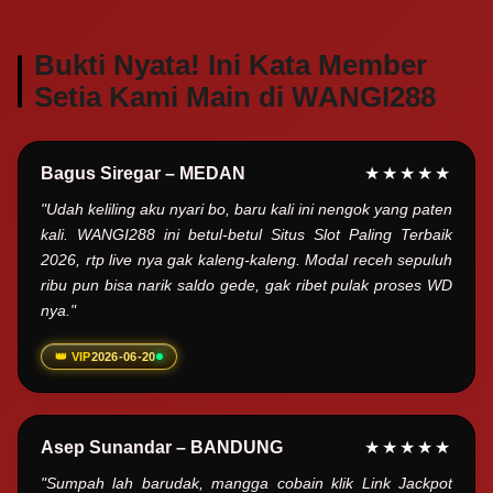
Bukti Nyata! Ini Kata Member
Setia Kami Main di WANGI288
Bagus Siregar – MEDAN
★★★★★
"Udah keliling aku nyari bo, baru kali ini nengok yang paten
kali. WANGI288 ini betul-betul Situs Slot Paling Terbaik
2026, rtp live nya gak kaleng-kaleng. Modal receh sepuluh
ribu pun bisa narik saldo gede, gak ribet pulak proses WD
nya."
2026-06-20
Asep Sunandar – BANDUNG
★★★★★
"Sumpah lah barudak, mangga cobain klik Link Jackpot