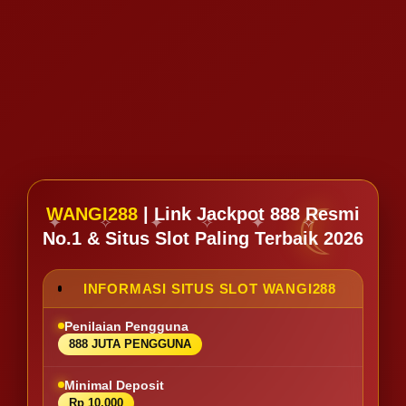
WANGI288
| Link Jackpot 888 Resmi
No.1 & Situs Slot Paling Terbaik 2026
INFORMASI SITUS SLOT WANGI288
Penilaian Pengguna
888 JUTA PENGGUNA
Minimal Deposit
Rp 10.000