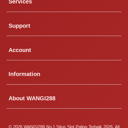
Services
Buka
Support
Buka
Account
Buka
Information
Buka
About WANGI288
© 2026 WANGI288 No.1 Situs Slot Paling Terbaik 2026. All