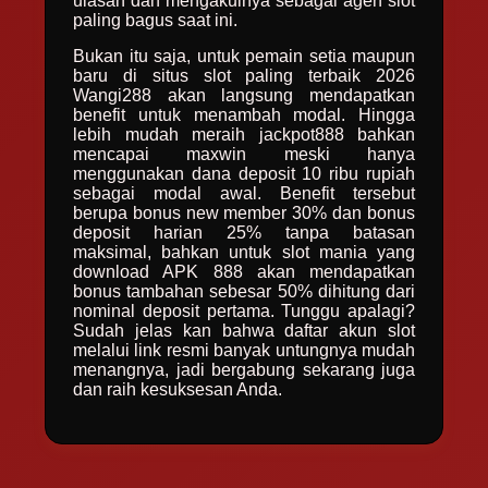
ulasan dan mengakuinya sebagai agen slot
paling bagus saat ini.
Bukan itu saja, untuk pemain setia maupun
baru di situs slot paling terbaik 2026
Wangi288 akan langsung mendapatkan
benefit untuk menambah modal. Hingga
lebih mudah meraih jackpot888 bahkan
mencapai maxwin meski hanya
menggunakan dana deposit 10 ribu rupiah
sebagai modal awal. Benefit tersebut
berupa bonus new member 30% dan bonus
deposit harian 25% tanpa batasan
maksimal, bahkan untuk slot mania yang
download APK 888 akan mendapatkan
bonus tambahan sebesar 50% dihitung dari
nominal deposit pertama. Tunggu apalagi?
Sudah jelas kan bahwa daftar akun slot
melalui link resmi banyak untungnya mudah
menangnya, jadi bergabung sekarang juga
dan raih kesuksesan Anda.