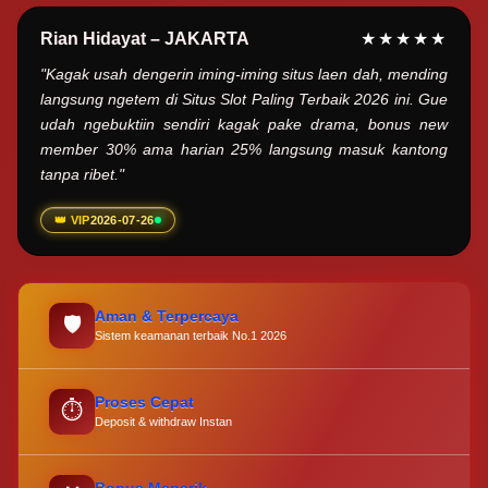
Rian Hidayat – JAKARTA
★★★★★
"Kagak usah dengerin iming-iming situs laen dah, mending
langsung ngetem di Situs Slot Paling Terbaik 2026 ini. Gue
udah ngebuktiin sendiri kagak pake drama, bonus new
member 30% ama harian 25% langsung masuk kantong
tanpa ribet."
2026-07-26
Aman & Terpercaya
🛡️
Sistem keamanan terbaik No.1 2026
Proses Cepat
⏱️
Deposit & withdraw Instan