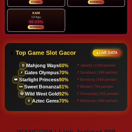
STABIL
NORMAL
KAM
13 Agu
89.03%
NORMAL
Top Game Slot Gacor
● LIVE DATA
Mahjong Ways
60%
🀄
📍 Jakarta | 1180 pemain
Gates Olympus
70%
⚡
📍 Surabaya | 896 pemain
Starlight Princess
90%
👑
📍 Bandung | 648 pemain
Sweet Bonanza
81%
🍬
📍 Medan | 799 pemain
Wild West Gold
92%
🤠
📍 Semarang | 505 pemain
Aztec Gems
70%
🏺
📍 Makassar | 460 pemain