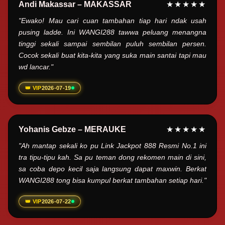
Andi Makassar – MAKASSAR
★★★★★
"Ewako! Mau cari cuan tambahan tiap hari ndak usah
pusing ladde. Ini WANGI288 tawwa peluang menangna
tinggi sekali sampai sembilan puluh sembilan persen.
Cocok sekali buat kita-kita yang suka main santai tapi mau
wd lancar."
2026-07-19
Yohanis Gebze – MERAUKE
★★★★★
"Ah mantap sekali ko pu Link Jackpot 888 Resmi No.1 ini
tra tipu-tipu kah. Sa pu teman dong rekomen main di sini,
sa coba depo kecil saja langsung dapat maxwin. Berkat
WANGI288 tong bisa kumpul berkat tambahan setiap hari."
2026-07-22