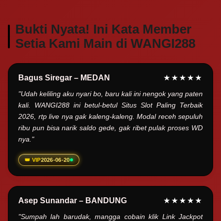
Bukti Nyata! Ini Kata Member
Setia Kami Main di WANGI288
Bagus Siregar – MEDAN
★★★★★
"Udah keliling aku nyari bo, baru kali ini nengok yang paten
kali. WANGI288 ini betul-betul Situs Slot Paling Terbaik
2026, rtp live nya gak kaleng-kaleng. Modal receh sepuluh
ribu pun bisa narik saldo gede, gak ribet pulak proses WD
nya."
2026-06-20
Asep Sunandar – BANDUNG
★★★★★
"Sumpah lah barudak, mangga cobain klik Link Jackpot