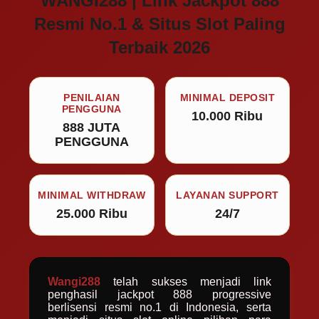
WANGI288 | Link Jackpot 888
Resmi No.1 & Situs Slot Paling
Terbaik 2026
PENILAIAN
MINIMAL DEPOSIT
PENGGUNA
10.000 Ribu
888 JUTA
PENGGUNA
MINIMAL WITHDRAW
LAYANAN SUPPORT
25.000 Ribu
24/7
Wangi288
telah sukses menjadi link
penghasil jackpot 888 progressive
berlisensi resmi no.1 di Indonesia, serta