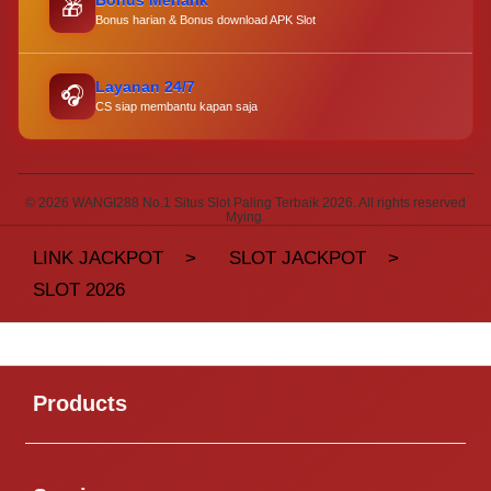
Bonus Menarik
🎁
Bonus harian & Bonus download APK Slot
Layanan 24/7
🎧
CS siap membantu kapan saja
© 2026 WANGI288 No.1 Situs Slot Paling Terbaik 2026. All rights reserved
Mying.
LINK JACKPOT
>
SLOT JACKPOT
>
SLOT 2026
Buka
Footer Navigation
Products
Buka