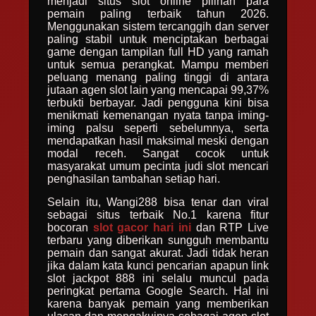
menjadi situs slot online pilihan para
pemain paling terbaik tahun 2026.
Menggunakan sistem tercanggih dan server
paling stabil untuk menciptakan berbagai
game dengan tampilan full HD yang ramah
untuk semua perangkat. Mampu memberi
peluang menang paling tinggi di antara
jutaan agen slot lain yang mencapai 99,37%
terbukti berbayar. Jadi pengguna kini bisa
menikmati kemenangan nyata tanpa iming-
iming palsu seperti sebelumnya, serta
mendapatkan hasil maksimal meski dengan
modal receh. Sangat cocok untuk
masyarakat umum pecinta judi slot mencari
penghasilan tambahan setiap hari.
Selain itu, Wangi288 bisa tenar dan viral
sebagai situs terbaik No.1 karena fitur
bocoran
slot gacor hari ini
dan RTP Live
terbaru yang diberikan sungguh membantu
pemain dan sangat akurat. Jadi tidak heran
jika dalam kata kunci pencarian apapun link
slot jackpot 888 ini selalu muncul pada
peringkat pertama Google Search. Hal ini
karena banyak pemain yang memberikan