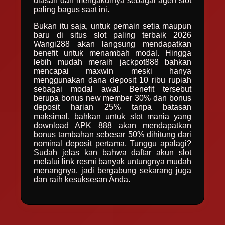
ulasan dan mengakuinya sebagai agen slot
paling bagus saat ini.
Bukan itu saja, untuk pemain setia maupun
baru di situs slot paling terbaik 2026
Wangi288 akan langsung mendapatkan
benefit untuk menambah modal. Hingga
lebih mudah meraih jackpot888 bahkan
mencapai maxwin meski hanya
menggunakan dana deposit 10 ribu rupiah
sebagai modal awal. Benefit tersebut
berupa bonus new member 30% dan bonus
deposit harian 25% tanpa batasan
maksimal, bahkan untuk slot mania yang
download APK 888 akan mendapatkan
bonus tambahan sebesar 50% dihitung dari
nominal deposit pertama. Tunggu apalagi?
Sudah jelas kan bahwa daftar akun slot
melalui link resmi banyak untungnya mudah
menangnya, jadi bergabung sekarang juga
dan raih kesuksesan Anda.