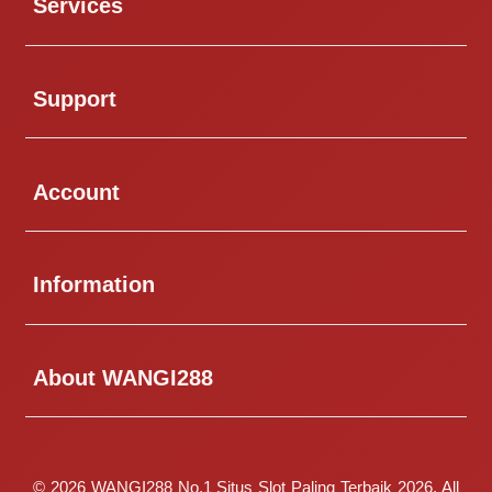
Services
Buka
Support
Buka
Account
Buka
Information
Buka
About WANGI288
© 2026 WANGI288 No.1 Situs Slot Paling Terbaik 2026. All