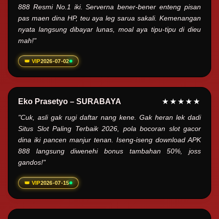
888 Resmi No.1 iki. Serverna bener-bener enteng pisan
pas maen dina HP, teu aya leg sarua sakali. Kemenangan
nyata langsung dibayar lunas, moal aya tipu-tipu di dieu
mah!"
2026-07-02
Eko Prasetyo – SURABAYA
★★★★★
"Cuk, asli gak rugi daftar nang kene. Gak heran lek dadi
Situs Slot Paling Terbaik 2026, pola bocoran slot gacor
dina iki pancen manjur tenan. Iseng-iseng download APK
888 langsung diwenehi bonus tambahan 50%, joss
gandos!"
2026-07-15