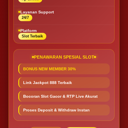
Layanan Support
24/7
Platform
Slot Terbaik
PENAWARAN SPESIAL SLOT
BONUS NEW MEMBER 30%
Link Jackpot 888 Terbaik
Bocoran Slot Gacor & RTP Live Akurat
Proses Deposit & Withdraw Instan