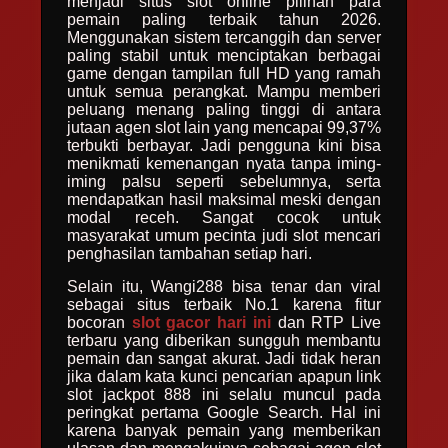
menjadi situs slot online pilihan para
pemain paling terbaik tahun 2026.
Menggunakan sistem tercanggih dan server
paling stabil untuk menciptakan berbagai
game dengan tampilan full HD yang ramah
untuk semua perangkat. Mampu memberi
peluang menang paling tinggi di antara
jutaan agen slot lain yang mencapai 99,37%
terbukti berbayar. Jadi pengguna kini bisa
menikmati kemenangan nyata tanpa iming-
iming palsu seperti sebelumnya, serta
mendapatkan hasil maksimal meski dengan
modal receh. Sangat cocok untuk
masyarakat umum pecinta judi slot mencari
penghasilan tambahan setiap hari.
Selain itu, Wangi288 bisa tenar dan viral
sebagai situs terbaik No.1 karena fitur
bocoran
slot gacor hari ini
dan RTP Live
terbaru yang diberikan sungguh membantu
pemain dan sangat akurat. Jadi tidak heran
jika dalam kata kunci pencarian apapun link
slot jackpot 888 ini selalu muncul pada
peringkat pertama Google Search. Hal ini
karena banyak pemain yang memberikan