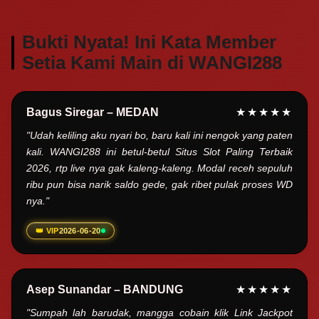
Bukti Nyata! Ini Kata Member
Setia Kami Main di WANGI288
Bagus Siregar – MEDAN
★★★★★
"Udah keliling aku nyari bo, baru kali ini nengok yang paten
kali. WANGI288 ini betul-betul Situs Slot Paling Terbaik
2026, rtp live nya gak kaleng-kaleng. Modal receh sepuluh
ribu pun bisa narik saldo gede, gak ribet pulak proses WD
nya."
2026-06-20
Asep Sunandar – BANDUNG
★★★★★
"Sumpah lah barudak, mangga cobain klik Link Jackpot