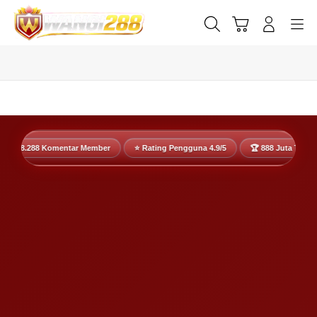
Skip
to
Cari
Troli
Login
Navigation
content
Buka Info Lebih Lanjut
888.288 Komentar Member
⭐ Rating Pengguna 4.9/5
🏆 888 Juta Total Pe