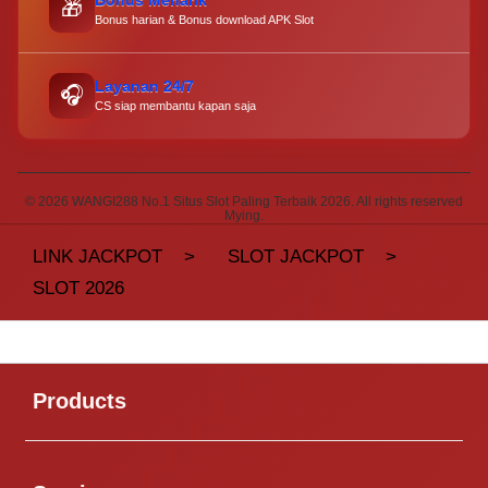
Bonus Menarik
🎁
Bonus harian & Bonus download APK Slot
Layanan 24/7
🎧
CS siap membantu kapan saja
© 2026 WANGI288 No.1 Situs Slot Paling Terbaik 2026. All rights reserved
Mying.
LINK JACKPOT
>
SLOT JACKPOT
>
SLOT 2026
Buka
Footer Navigation
Products
Buka