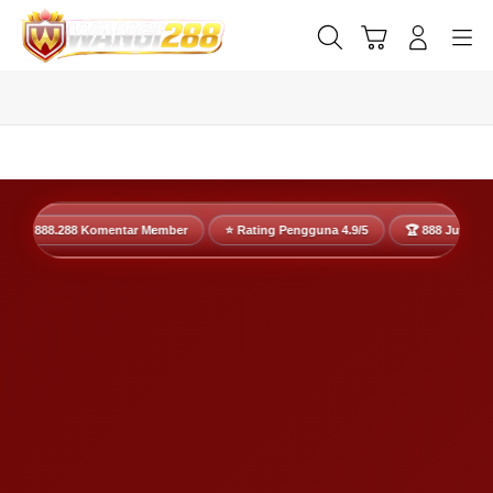
Skip
to
Cari
Troli
Login
Navigation
content
Buka Info Lebih Lanjut
💬 888.288 Komentar Member
⭐ Rating Pengguna 4.9/5
🏆 888 Juta Total 