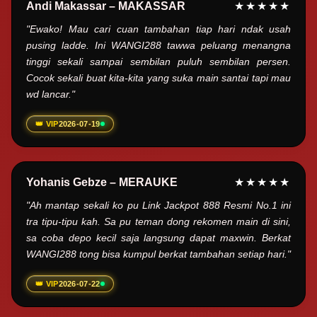
Andi Makassar – MAKASSAR
★★★★★
"Ewako! Mau cari cuan tambahan tiap hari ndak usah
pusing ladde. Ini WANGI288 tawwa peluang menangna
tinggi sekali sampai sembilan puluh sembilan persen.
Cocok sekali buat kita-kita yang suka main santai tapi mau
wd lancar."
2026-07-19
Yohanis Gebze – MERAUKE
★★★★★
"Ah mantap sekali ko pu Link Jackpot 888 Resmi No.1 ini
tra tipu-tipu kah. Sa pu teman dong rekomen main di sini,
sa coba depo kecil saja langsung dapat maxwin. Berkat
WANGI288 tong bisa kumpul berkat tambahan setiap hari."
2026-07-22