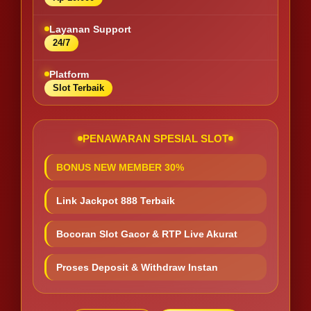
Layanan Support
24/7
Platform
Slot Terbaik
PENAWARAN SPESIAL SLOT
BONUS NEW MEMBER 30%
Link Jackpot 888 Terbaik
Bocoran Slot Gacor & RTP Live Akurat
Proses Deposit & Withdraw Instan