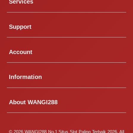
Services
Buka
Support
Buka
Account
Buka
Information
Buka
About WANGI288
© 2026 WANGI288 No.1 Situs Slot Paling Terbaik 2026. All