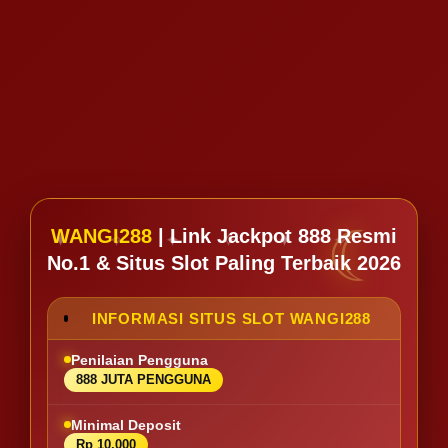
WANGI288
| Link Jackpot 888 Resmi
No.1 & Situs Slot Paling Terbaik 2026
INFORMASI SITUS SLOT WANGI288
Penilaian Pengguna
888 JUTA PENGGUNA
Minimal Deposit
Rp 10.000