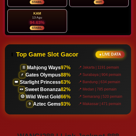
STABIL
HOT
KAM
13 Agu
94.63%
STABIL
Top Game Slot Gacor
● LIVE DATA
Mahjong Ways
97%
🀄
📍 Jakarta | 1191 pemain
Gates Olympus
88%
⚡
📍 Surabaya | 904 pemain
Starlight Princess
63%
👑
📍 Bandung | 634 pemain
Sweet Bonanza
82%
🍬
📍 Medan | 785 pemain
Wild West Gold
66%
🤠
📍 Semarang | 520 pemain
Aztec Gems
93%
🏺
📍 Makassar | 471 pemain