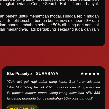
 peringkat pertama Google Search. Hal ini karena banyak
tkan benefit untuk menambah modal. Hingga lebih mudah
al. Benefit tersebut berupa bonus new member 30% dan
kan bonus tambahan sebesar 50% dihitung dari nominal
udah menangnya, jadi bergabung sekarang juga dan raih
Eko Prasetyo – SURABAYA
★★★★★
"Cuk, asli gak rugi daftar nang kene. Gak heran lek dadi
Situs Slot Paling Terbaik 2026, pola bocoran slot gacor dina
iki pancen manjur tenan. Iseng-iseng download APK 888
langsung diwenehi bonus tambahan 50%, joss gandos!"
2026-07-15