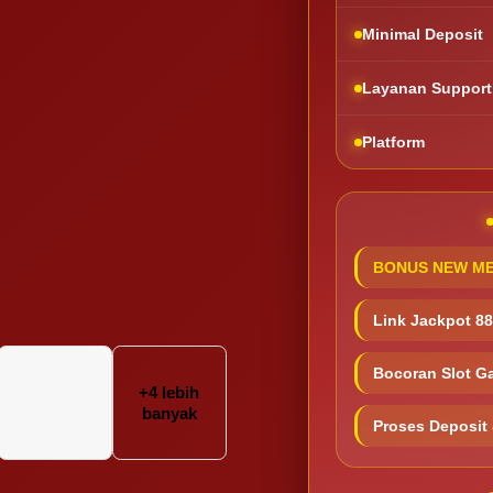
Minimal Deposit
Layanan Support
Platform
BONUS NEW M
Link Jackpot 88
Bocoran Slot Ga
+4 lebih
banyak
Proses Deposit