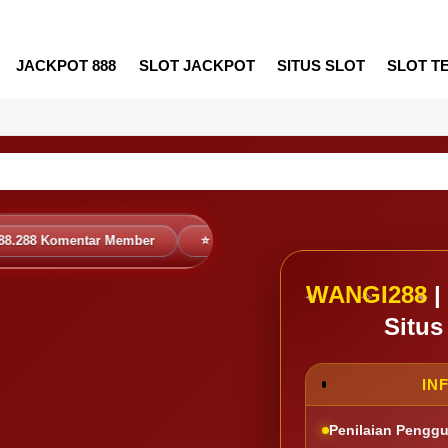
JACKPOT 888
SLOT JACKPOT
SITUS SLOT
SLOT T
8 Komentar Member
⭐ Rating Pengguna 4.9/5
🏆 888 Juta T
WANGI288
|
Situs
IN
Penilaian Pengg