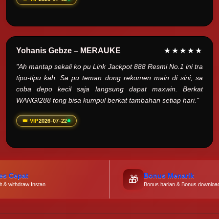
Yohanis Gebze – MERAUKE
★★★★★
"Ah mantap sekali ko pu Link Jackpot 888 Resmi No.1 ini tra
tipu-tipu kah. Sa pu teman dong rekomen main di sini, sa
coba depo kecil saja langsung dapat maxwin. Berkat
WANGI288 tong bisa kumpul berkat tambahan setiap hari."
2026-07-22
es Cepat
Bonus Menarik
🎁
t & withdraw Instan
Bonus harian & Bonus download