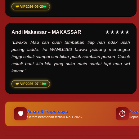
2026-06-20
Andi Makassar – MAKASSAR
★★★★★
"Ewako! Mau cari cuan tambahan tiap hari ndak usah
pusing ladde. Ini WANGI288 tawwa peluang menangna
tinggi sekali sampai sembilan puluh sembilan persen. Cocok
sekali buat kita-kita yang suka main santai tapi mau wd
lancar."
2026-07-19
Aman & Terpercaya
Pros
🛡️
⏱️
Sistem keamanan terbaik No.1 2026
Deposi