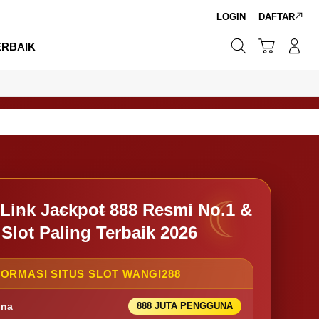
LOGIN
DAFTAR
Cari
Troli
Login/Sign-Up
ERBAIK
Cari
otal Pengguna
LIVE CHAT
24/7
 Link Jackpot 888 Resmi No.1 &
 Slot Paling Terbaik 2026
FORMASI SITUS SLOT WANGI288
una
888 JUTA PENGGUNA