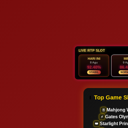
Layer Popup Close
LIVE RTP SLOT
HARI INI
MI
8 Agu
9 A
92.40%
86.
STABIL
NOR
Top Game Sl
Mahjong 
🀄
Gates Ol
⚡
Starlight Pri
👑