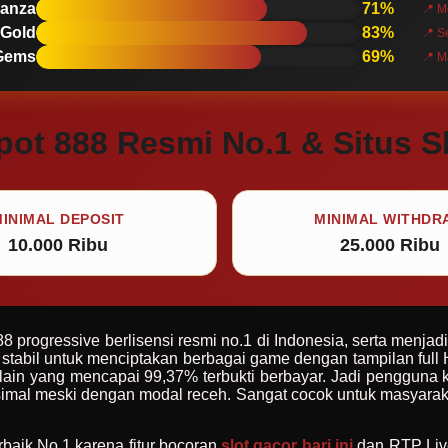
anza
81%
📍 M
 Gold
60%
📍 S
Gems
71%
📍 M
ot 888 Resmi No.1 & Situs Sl
MINIMAL DEPOSIT
MINIMAL WITHDR
10.000 Ribu
25.000 Ribu
 progressive berlisensi resmi no.1 di Indonesia, serta menjadi 
g stabil untuk menciptakan berbagai game dengan tampilan fu
t lain yang mencapai 99,37% terbukti berbayar. Jadi pengguna
simal meski dengan modal receh. Sangat cocok untuk masyarak
erbaik No.1 karena fitur bocoran
slot gacor hari ini
dan RTP Liv