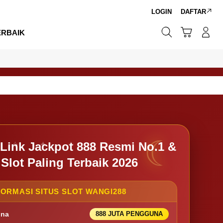
LOGIN
DAFTAR
Cari
Troli
Login/Sign-Up
ERBAIK
Cari
 Link Jackpot 888 Resmi No.1 &
 Slot Paling Terbaik 2026
FORMASI SITUS SLOT WANGI288
una
888 JUTA PENGGUNA