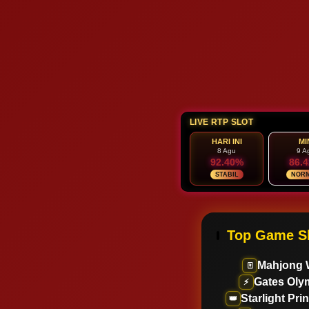
Layer Popup Close
LIVE RTP SLOT
HARI INI
MI
8 Agu
9 A
92.40%
86.
STABIL
NOR
Top Game Sl
Mahjong 
🀄
Gates Ol
⚡
Starlight Pri
👑