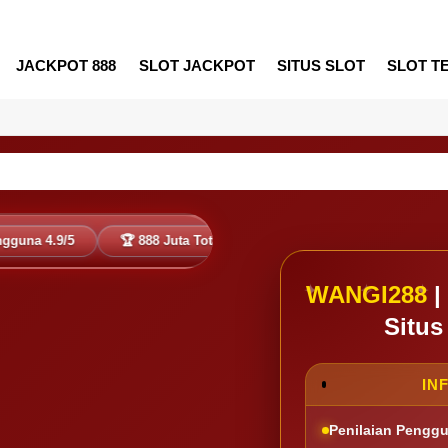
JACKPOT 888
SLOT JACKPOT
SITUS SLOT
SLOT T
na 4.9/5
🏆 888 Juta Total Pengguna
LIVE CHAT
24/7
WANGI288
|
Situs
IN
Penilaian Pengg