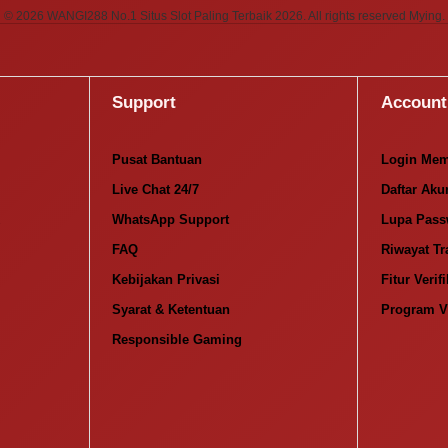
© 2026 WANGI288 No.1 Situs Slot Paling Terbaik 2026. All rights reserved Mying.
Support
Account
Pusat Bantuan
Login Me
Live Chat 24/7
Daftar Aku
k
WhatsApp Support
Lupa Pass
FAQ
Riwayat Tr
Kebijakan Privasi
Fitur Verif
Syarat & Ketentuan
Program V
Responsible Gaming