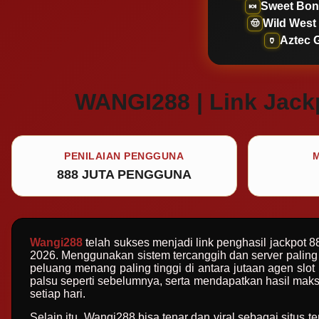
Sweet Bon
🍬
Wild West
🤠
Aztec 
🏺
WANGI288 | Link Jackp
PENILAIAN PENGGUNA
888 JUTA PENGGUNA
Wangi288
telah sukses menjadi link penghasil jackpot 888
2026. Menggunakan sistem tercanggih dan server palin
peluang menang paling tinggi di antara jutaan agen slo
palsu seperti sebelumnya, serta mendapatkan hasil mak
setiap hari.
Selain itu, Wangi288 bisa tenar dan viral sebagai situs t