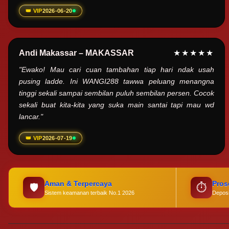
2026-06-20
Andi Makassar – MAKASSAR
★★★★★
"Ewako! Mau cari cuan tambahan tiap hari ndak usah
pusing ladde. Ini WANGI288 tawwa peluang menangna
tinggi sekali sampai sembilan puluh sembilan persen. Cocok
sekali buat kita-kita yang suka main santai tapi mau wd
lancar."
2026-07-19
Aman & Terpercaya
Pros
🛡️
⏱️
Sistem keamanan terbaik No.1 2026
Deposi