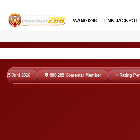
Skip
to
content
WANGI288
LINK JACKPOT
Buka Info Lebih Lanjut
5 Juni 2026
💬 888.288 Komentar Member
⭐ Rating Penggu