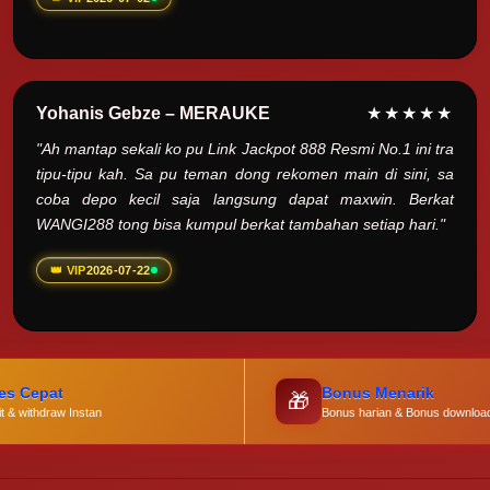
Yohanis Gebze – MERAUKE
★★★★★
"Ah mantap sekali ko pu Link Jackpot 888 Resmi No.1 ini tra
tipu-tipu kah. Sa pu teman dong rekomen main di sini, sa
coba depo kecil saja langsung dapat maxwin. Berkat
WANGI288 tong bisa kumpul berkat tambahan setiap hari."
2026-07-22
es Cepat
Bonus Menarik
🎁
t & withdraw Instan
Bonus harian & Bonus download