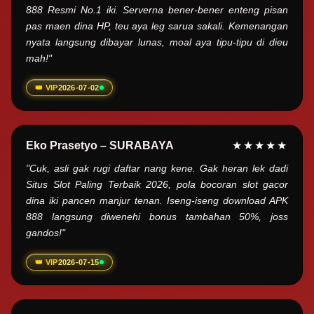
888 Resmi No.1 iki. Serverna bener-bener enteng pisan
pas maen dina HP, teu aya leg sarua sakali. Kemenangan
nyata langsung dibayar lunas, moal aya tipu-tipu di dieu
mah!"
2026-07-02
Eko Prasetyo – SURABAYA
★★★★★
"Cuk, asli gak rugi daftar nang kene. Gak heran lek dadi
Situs Slot Paling Terbaik 2026, pola bocoran slot gacor
dina iki pancen manjur tenan. Iseng-iseng download APK
888 langsung diwenehi bonus tambahan 50%, joss
gandos!"
2026-07-15