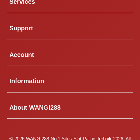
Services
Buka
Support
Buka
Account
Buka
Information
Buka
About WANGI288
© 2026 WANGI288 No.1 Situs Slot Paling Terbaik 2026. All