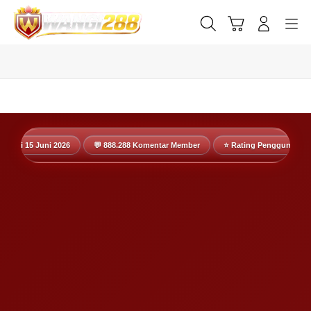
Skip
to
Cari
Troli
Login
Navigation
content
Buka Info Lebih Lanjut
ai 15 Juni 2026
💬 888.288 Komentar Member
⭐ Rating Pengguna 4.9/5