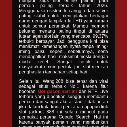
menjadi situs slot online pilihan para
pemain paling terbaik tahun 2026.
Menggunakan sistem tercanggih dan server
paling stabil untuk menciptakan berbagai
game dengan tampilan full HD yang ramah
untuk semua perangkat. Mampu memberi
peluang menang paling tinggi di antara
jutaan agen slot lain yang mencapai 99,37%
terbukti berbayar. Jadi pengguna kini bisa
menikmati kemenangan nyata tanpa iming-
iming palsu seperti sebelumnya, serta
mendapatkan hasil maksimal meski dengan
modal receh. Sangat cocok untuk
masyarakat umum pecinta judi slot mencari
penghasilan tambahan setiap hari.
Selain itu, Wangi288 bisa tenar dan viral
sebagai situs terbaik No.1 karena fitur
bocoran
slot gacor hari ini
dan RTP Live
terbaru yang diberikan sungguh membantu
pemain dan sangat akurat. Jadi tidak heran
jika dalam kata kunci pencarian apapun link
slot jackpot 888 ini selalu muncul pada
peringkat pertama Google Search. Hal ini
karena banyak pemain yang memberikan