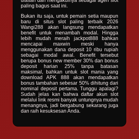
ulasan dan mengakuinya sebagai agen slot
paling bagus saat ini.
Bukan itu saja, untuk pemain setia maupun
baru di situs slot paling terbaik 2026
Wangi288 akan langsung mendapatkan
benefit untuk menambah modal. Hingga
lebih mudah meraih jackpot888 bahkan
mencapai maxwin meski hanya
menggunakan dana deposit 10 ribu rupiah
sebagai modal awal. Benefit tersebut
berupa bonus new member 30% dan bonus
deposit harian 25% tanpa batasan
maksimal, bahkan untuk slot mania yang
download APK 888 akan mendapatkan
bonus tambahan sebesar 50% dihitung dari
nominal deposit pertama. Tunggu apalagi?
Sudah jelas kan bahwa daftar akun slot
melalui link resmi banyak untungnya mudah
menangnya, jadi bergabung sekarang juga
dan raih kesuksesan Anda.