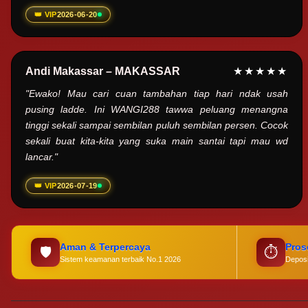
2026-06-20
Andi Makassar – MAKASSAR
★★★★★
"Ewako! Mau cari cuan tambahan tiap hari ndak usah
pusing ladde. Ini WANGI288 tawwa peluang menangna
tinggi sekali sampai sembilan puluh sembilan persen. Cocok
sekali buat kita-kita yang suka main santai tapi mau wd
lancar."
2026-07-19
Aman & Terpercaya
Pros
🛡️
⏱️
Sistem keamanan terbaik No.1 2026
Deposi