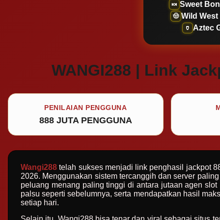
Sweet Bon
🍬
Wild West
🤠
Aztec 
🏺
WANGI288 | Link Jackp
PENILAIAN PENGGUNA
888 JUTA PENGGUNA
Wangi288
telah sukses menjadi link penghasil jackpot 888
2026. Menggunakan sistem tercanggih dan server palin
peluang menang paling tinggi di antara jutaan agen slo
palsu seperti sebelumnya, serta mendapatkan hasil mak
setiap hari.
Selain itu, Wangi288 bisa tenar dan viral sebagai situs t