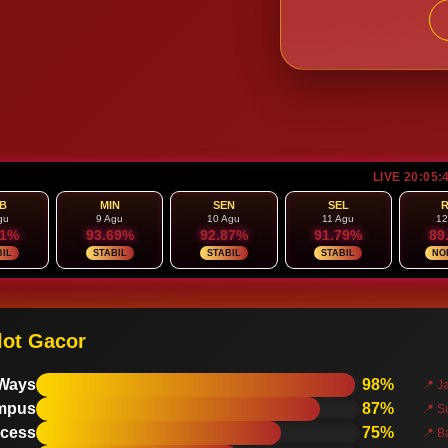
LIVE 20:05:5
B
MIN
SEN
SEL
gu
9 Agu
10 Agu
11 Agu
12
51%
93.69%
92.87%
91.79%
89
BIL
STABIL
STABIL
STABIL
NO
ot Gacor
Ways
96%
📍 J
ympus
70%
📍 S
ncess
93%
📍 B