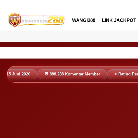
Skip
to
content
WANGI288
LINK JACKPOT
Buka Info Lebih Lanjut
5 Juni 2026
💬 888.288 Komentar Member
⭐ Rating Penggu