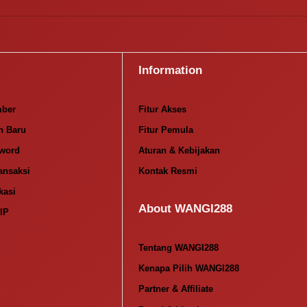
Information
mber
Fitur Akses
n Baru
Fitur Pemula
word
Aturan & Kebijakan
ansaksi
Kontak Resmi
ikasi
About WANGI288
IP
Tentang WANGI288
Kenapa Pilih WANGI288
Partner & Affiliate