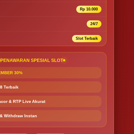
Rp 10.000
24/7
Slot Terbaik
PENAWARAN SPESIAL SLOT
EMBER 30%
8 Terbaik
cor & RTP Live Akurat
 & Withdraw Instan