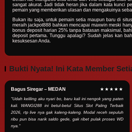
sangat akurat. Jadi tidak heran jika dalam kata kunci 
pemain yang memberikan ulasan dan mengakuinya sebagai
Bukan itu saja, untuk pemain setia maupun baru di si
meraih jackpot888 bahkan mencapai maxwin meski hany
bonus deposit harian 25% tanpa batasan maksimal, ba
deposit pertama. Tunggu apalagi? Sudah jelas kan bah
kesuksesan Anda.
Bukti Nyata! Ini Kata Member Set
Bagus Siregar – MEDAN
★★★★★
"Udah keliling aku nyari bo, baru kali ini nengok yang paten
kali. WANGI288 ini betul-betul Situs Slot Paling Terbaik
2026, rtp live nya gak kaleng-kaleng. Modal receh sepuluh
ribu pun bisa narik saldo gede, gak ribet pulak proses WD
nya."