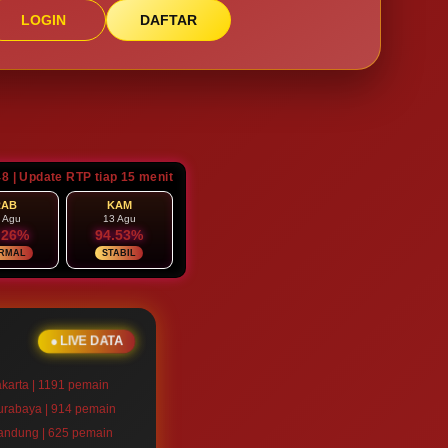
LOGIN
DAFTAR
0 | Update RTP tiap 15 menit
RAB
KAM
 Agu
13 Agu
.26%
94.53%
RMAL
STABIL
● LIVE DATA
akarta | 1187 pemain
urabaya | 875 pemain
andung | 632 pemain