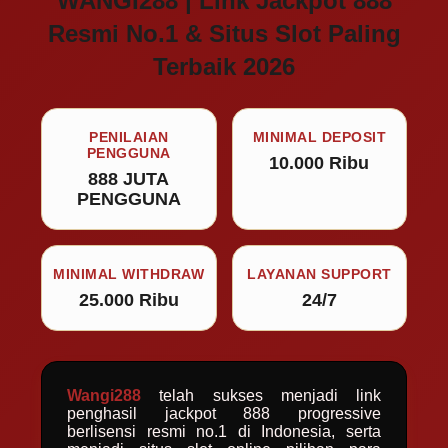
WANGI288 | Link Jackpot 888
Resmi No.1 & Situs Slot Paling
Terbaik 2026
PENILAIAN
MINIMAL DEPOSIT
PENGGUNA
10.000 Ribu
888 JUTA
PENGGUNA
MINIMAL WITHDRAW
LAYANAN SUPPORT
25.000 Ribu
24/7
Wangi288
telah sukses menjadi link
penghasil jackpot 888 progressive
berlisensi resmi no.1 di Indonesia, serta