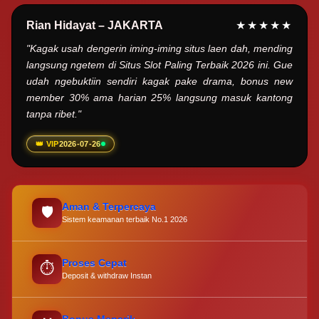
Rian Hidayat – JAKARTA
★★★★★
"Kagak usah dengerin iming-iming situs laen dah, mending
langsung ngetem di Situs Slot Paling Terbaik 2026 ini. Gue
udah ngebuktiin sendiri kagak pake drama, bonus new
member 30% ama harian 25% langsung masuk kantong
tanpa ribet."
2026-07-26
Aman & Terpercaya
🛡️
Sistem keamanan terbaik No.1 2026
Proses Cepat
⏱️
Deposit & withdraw Instan