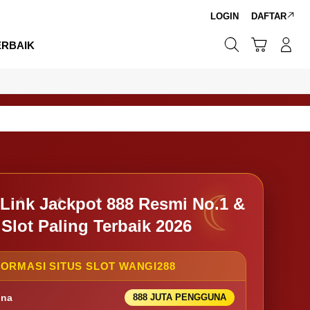
LOGIN
DAFTAR
Cari
Troli
Login/Sign-Up
ERBAIK
Cari
 Link Jackpot 888 Resmi No.1 &
 Slot Paling Terbaik 2026
FORMASI SITUS SLOT WANGI288
una
888 JUTA PENGGUNA