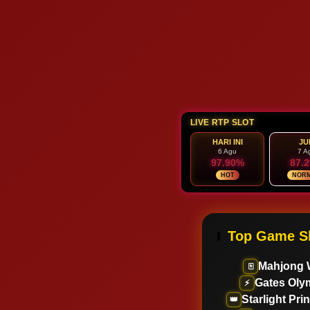
Layer Popup Close
LIVE RTP SLOT
HARI INI
JU
6 Agu
7 A
97.90%
87.
HOT
NOR
Top Game Sl
Mahjong 
🀄
Gates Ol
⚡
Starlight Pri
👑