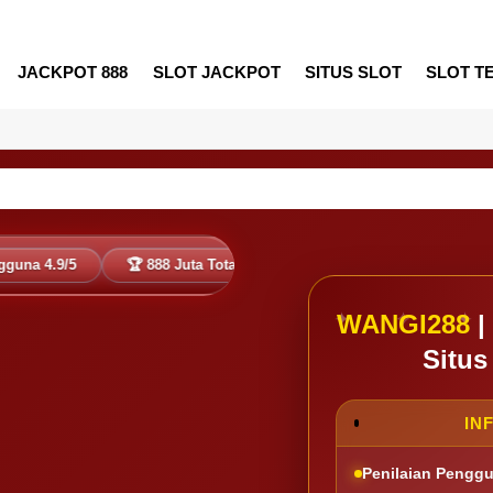
JACKPOT 888
SLOT JACKPOT
SITUS SLOT
SLOT T
a 4.9/5
🏆 888 Juta Total Pengguna
LIVE CHAT
24/7
WANGI288
|
Situs
IN
Penilaian Pengg