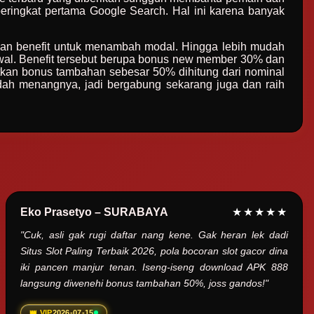
 peringkat pertama Google Search. Hal ini karena banyak
tkan benefit untuk menambah modal. Hingga lebih mudah
al. Benefit tersebut berupa bonus new member 30% dan
kan bonus tambahan sebesar 50% dihitung dari nominal
udah menangnya, jadi bergabung sekarang juga dan raih
Eko Prasetyo – SURABAYA
★★★★★
"Cuk, asli gak rugi daftar nang kene. Gak heran lek dadi
Situs Slot Paling Terbaik 2026, pola bocoran slot gacor dina
iki pancen manjur tenan. Iseng-iseng download APK 888
langsung diwenehi bonus tambahan 50%, joss gandos!"
2026-07-15