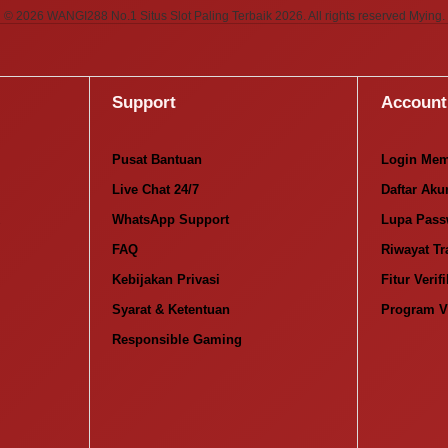
© 2026 WANGI288 No.1 Situs Slot Paling Terbaik 2026. All rights reserved Mying.
Support
Account
Pusat Bantuan
Login Me
Live Chat 24/7
Daftar Aku
k
WhatsApp Support
Lupa Pass
FAQ
Riwayat Tr
Kebijakan Privasi
Fitur Verif
Syarat & Ketentuan
Program V
Responsible Gaming