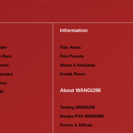
Information
mber
Fitur Akses
n Baru
Fitur Pemula
word
Aturan & Kebijakan
ansaksi
Kontak Resmi
ikasi
About WANGI288
IP
Tentang WANGI288
Kenapa Pilih WANGI288
Partner & Affiliate