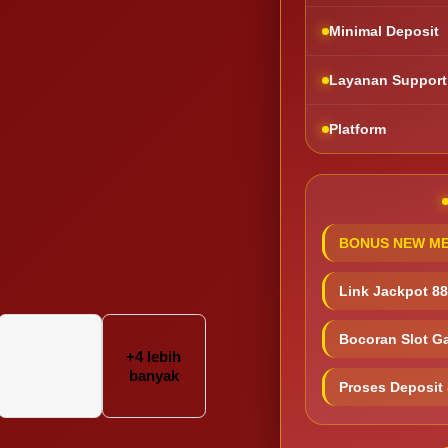
Minimal Deposit
Layanan Support
Platform
BONUS NEW M
Link Jackpot 88
Bocoran Slot Ga
+4 lebih
banyak
Proses Deposit