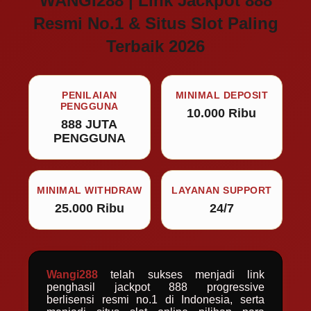
WANGI288 | Link Jackpot 888
Resmi No.1 & Situs Slot Paling
Terbaik 2026
PENILAIAN
MINIMAL DEPOSIT
PENGGUNA
10.000 Ribu
888 JUTA
PENGGUNA
MINIMAL WITHDRAW
LAYANAN SUPPORT
25.000 Ribu
24/7
Wangi288
telah sukses menjadi link
penghasil jackpot 888 progressive
berlisensi resmi no.1 di Indonesia, serta