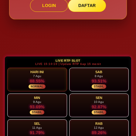
LOGIN
DAFTAR
Layer Popup Close
LIVE RTP SLOT
LIVE 15:10:11 | Update RTP tiap 15 menit
HARI INI
SAB
7 Agu
8 Agu
88.55%
93.51%
NORMAL
STABIL
MIN
SEN
9 Agu
10 Agu
93.69%
92.87%
STABIL
STABIL
SEL
RAB
11 Agu
12 Agu
91.79%
89.26%