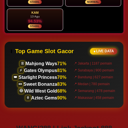
STABIL
NORMAL
KAM
13 Agu
94.53%
STABIL
Top Game Slot Gacor
● LIVE DATA
Mahjong Ways
71%
🀄
📍 Jakarta | 1187 pemain
Gates Olympus
81%
⚡
📍 Surabaya | 900 pemain
Starlight Princess
70%
👑
📍 Bandung | 627 pemain
Sweet Bonanza
83%
🍬
📍 Medan | 780 pemain
Wild West Gold
68%
🤠
📍 Semarang | 478 pemain
Aztec Gems
90%
🏺
📍 Makassar | 458 pemain