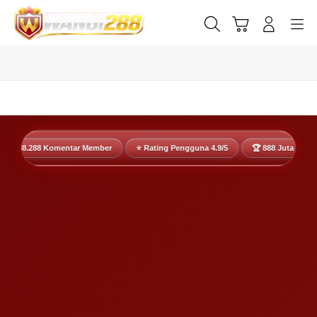
Skip
to
Cari
Troli
Login
Navigation
content
Buka Info Lebih Lanjut
888.288 Komentar Member
⭐ Rating Pengguna 4.9/5
🏆 888 Juta Total Pen