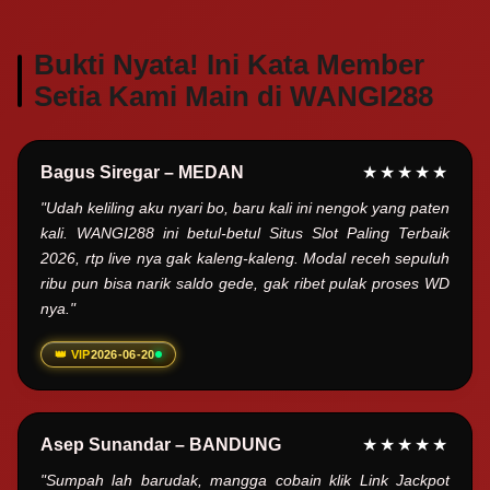
Bukti Nyata! Ini Kata Member
Setia Kami Main di WANGI288
Bagus Siregar – MEDAN
★★★★★
"Udah keliling aku nyari bo, baru kali ini nengok yang paten
kali. WANGI288 ini betul-betul Situs Slot Paling Terbaik
2026, rtp live nya gak kaleng-kaleng. Modal receh sepuluh
ribu pun bisa narik saldo gede, gak ribet pulak proses WD
nya."
2026-06-20
Asep Sunandar – BANDUNG
★★★★★
"Sumpah lah barudak, mangga cobain klik Link Jackpot