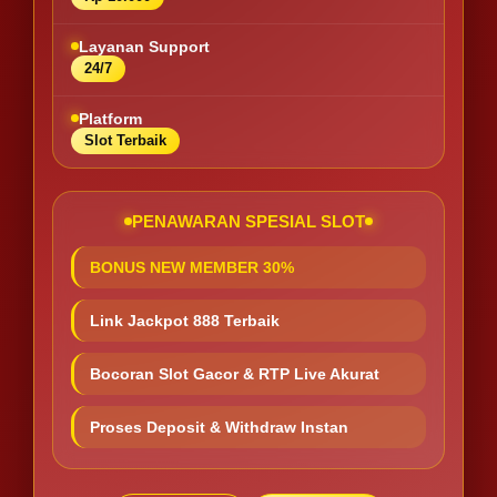
Layanan Support
24/7
Platform
Slot Terbaik
PENAWARAN SPESIAL SLOT
BONUS NEW MEMBER 30%
Link Jackpot 888 Terbaik
Bocoran Slot Gacor & RTP Live Akurat
Proses Deposit & Withdraw Instan