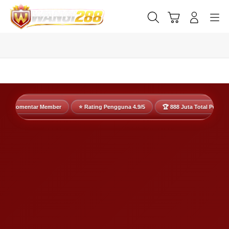
Skip
to
Cari
Troli
Login
Navigation
content
Buka Info Lebih Lanjut
88 Komentar Member
⭐ Rating Pengguna 4.9/5
🏆 888 Juta Total Pengguna