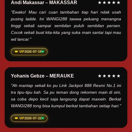
Andi Makassar – MAKASSAR
★★★★★
"Ewako! Mau cari cuan tambahan tiap hari ndak usah
pusing ladde. Ini WANGI288 tawwa peluang menangna
tinggi sekali sampai sembilan puluh sembilan persen.
Cocok sekali buat kita-kita yang suka main santai tapi mau
wd lancar."
2026-07-19
Yohanis Gebze – MERAUKE
★★★★★
"Ah mantap sekali ko pu Link Jackpot 888 Resmi No.1 ini
tra tipu-tipu kah. Sa pu teman dong rekomen main di sini,
sa coba depo kecil saja langsung dapat maxwin. Berkat
WANGI288 tong bisa kumpul berkat tambahan setiap hari."
2026-07-22