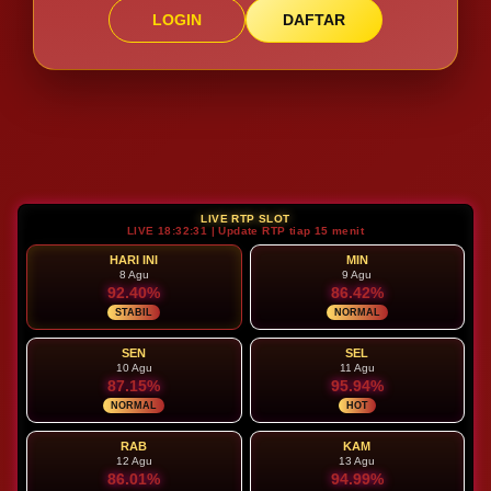
LOGIN
DAFTAR
Layer Popup Close
LIVE RTP SLOT
LIVE 18:32:32 | Update RTP tiap 15 menit
HARI INI
MIN
8 Agu
9 Agu
92.40%
86.42%
STABIL
NORMAL
SEN
SEL
10 Agu
11 Agu
87.15%
95.94%
NORMAL
HOT
RAB
KAM
12 Agu
13 Agu
86.01%
94.99%