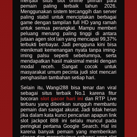
menjadi situs slot online pilihan para
pemain paling terbaik tahun 2026.
Menggunakan sistem tercanggih dan server
paling stabil untuk menciptakan berbagai
game dengan tampilan full HD yang ramah
untuk semua perangkat. Mampu memberi
peluang menang paling tinggi di antara
jutaan agen slot lain yang mencapai 99,37%
terbukti berbayar. Jadi pengguna kini bisa
menikmati kemenangan nyata tanpa iming-
iming palsu seperti sebelumnya, serta
mendapatkan hasil maksimal meski dengan
modal receh. Sangat cocok untuk
masyarakat umum pecinta judi slot mencari
penghasilan tambahan setiap hari.
Selain itu, Wangi288 bisa tenar dan viral
sebagai situs terbaik No.1 karena fitur
bocoran
slot gacor hari ini
dan RTP Live
terbaru yang diberikan sungguh membantu
pemain dan sangat akurat. Jadi tidak heran
jika dalam kata kunci pencarian apapun link
slot jackpot 888 ini selalu muncul pada
peringkat pertama Google Search. Hal ini
karena banyak pemain yang memberikan