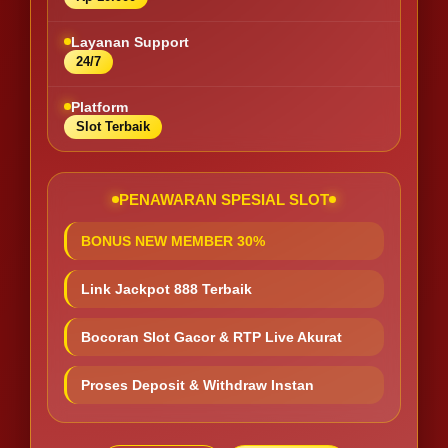
Layanan Support
24/7
Platform
Slot Terbaik
PENAWARAN SPESIAL SLOT
BONUS NEW MEMBER 30%
Link Jackpot 888 Terbaik
Bocoran Slot Gacor & RTP Live Akurat
Proses Deposit & Withdraw Instan