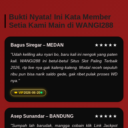
Bukti Nyata! Ini Kata Member
Setia Kami Main di WANGI288
Bagus Siregar – MEDAN
★★★★★
"Udah keliling aku nyari bo, baru kali ini nengok yang paten
kali. WANGI288 ini betul-betul Situs Slot Paling Terbaik
2026, rtp live nya gak kaleng-kaleng. Modal receh sepuluh
ribu pun bisa narik saldo gede, gak ribet pulak proses WD
nya."
2026-06-20
Asep Sunandar – BANDUNG
★★★★★
"Sumpah lah barudak, mangga cobain klik Link Jackpot