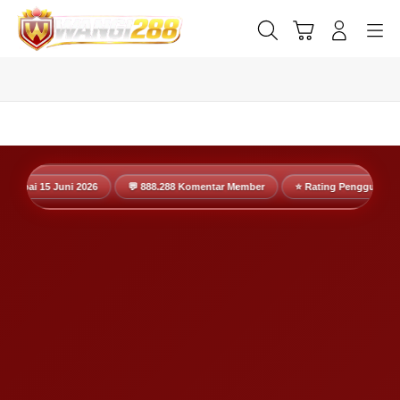
Skip
to
Cari
Troli
Login
Navigation
content
Buka Info Lebih Lanjut
pai 15 Juni 2026
💬 888.288 Komentar Member
⭐ Rating Pengguna 4.9/5