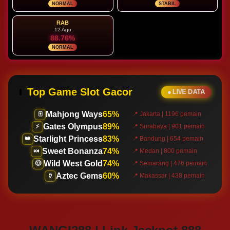
NORMAL
STABIL
RAB
12 Agu
88.76%
NORMAL
Top Game Slot Gacor
● LIVE DATA
Mahjong Ways
65%
🀄
📍 Jakarta | 1196 pemain
Gates Olympus
89%
⚡
📍 Surabaya | 901 pemain
Starlight Princess
83%
👑
📍 Bandung | 654 pemain
Sweet Bonanza
74%
🍬
📍 Medan | 800 pemain
Wild West Gold
74%
🤠
📍 Semarang | 476 pemain
Aztec Gems
60%
🏺
📍 Makassar | 438 pemain