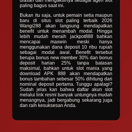
ulasan dan mengakuinya sebagai agen slot
paling bagus saat ini.
Bukan itu saja, untuk pemain setia maupun
baru di situs slot paling terbaik 2026
Wangi288 akan langsung mendapatkan
benefit untuk menambah modal. Hingga
lebih mudah meraih jackpot888 bahkan
mencapai maxwin meski hanya
menggunakan dana deposit 10 ribu rupiah
sebagai modal awal. Benefit tersebut
berupa bonus new member 30% dan bonus
deposit harian 25% tanpa batasan
maksimal, bahkan untuk slot mania yang
download APK 888 akan mendapatkan
bonus tambahan sebesar 50% dihitung dari
nominal deposit pertama. Tunggu apalagi?
Sudah jelas kan bahwa daftar akun slot
melalui link resmi banyak untungnya mudah
menangnya, jadi bergabung sekarang juga
dan raih kesuksesan Anda.