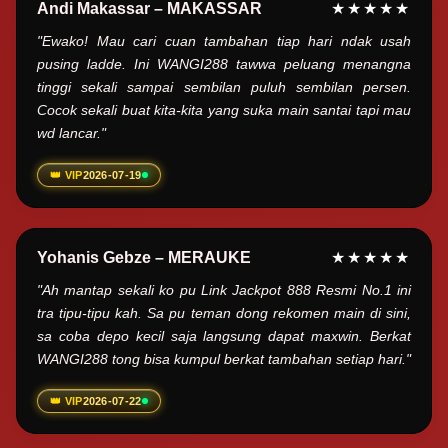
Andi Makassar – MAKASSAR
★★★★★
"Ewako! Mau cari cuan tambahan tiap hari ndak usah
pusing ladde. Ini WANGI288 tawwa peluang menangna
tinggi sekali sampai sembilan puluh sembilan persen.
Cocok sekali buat kita-kita yang suka main santai tapi mau
wd lancar."
2026-07-19
Yohanis Gebze – MERAUKE
★★★★★
"Ah mantap sekali ko pu Link Jackpot 888 Resmi No.1 ini
tra tipu-tipu kah. Sa pu teman dong rekomen main di sini,
sa coba depo kecil saja langsung dapat maxwin. Berkat
WANGI288 tong bisa kumpul berkat tambahan setiap hari."
2026-07-22