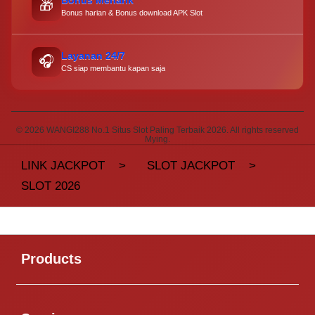
Bonus Menarik
🎁
Bonus harian & Bonus download APK Slot
Layanan 24/7
🎧
CS siap membantu kapan saja
© 2026 WANGI288 No.1 Situs Slot Paling Terbaik 2026. All rights reserved
Mying.
LINK JACKPOT
>
SLOT JACKPOT
>
SLOT 2026
Buka
Footer Navigation
Products
Buka