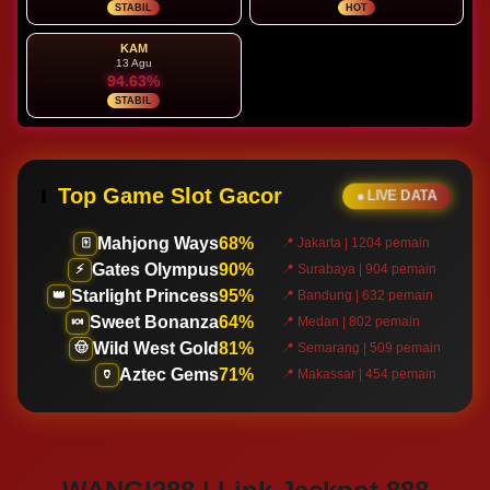
STABIL
HOT
KAM
13 Agu
94.63%
STABIL
Top Game Slot Gacor
● LIVE DATA
Mahjong Ways
68%
🀄
📍 Jakarta | 1204 pemain
Gates Olympus
90%
⚡
📍 Surabaya | 904 pemain
Starlight Princess
95%
👑
📍 Bandung | 632 pemain
Sweet Bonanza
64%
🍬
📍 Medan | 802 pemain
Wild West Gold
81%
🤠
📍 Semarang | 509 pemain
Aztec Gems
71%
🏺
📍 Makassar | 454 pemain