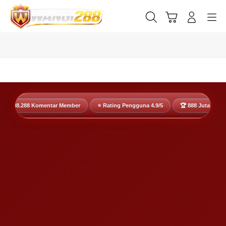
Skip
to
Cari
Troli
Login
Navigation
content
Buka Info Lebih Lanjut
 888.288 Komentar Member
⭐ Rating Pengguna 4.9/5
🏆 888 Juta Total Pe