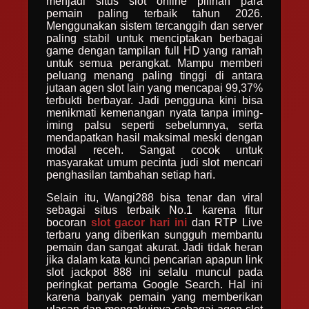
menjadi situs slot online pilihan para
pemain paling terbaik tahun 2026.
Menggunakan sistem tercanggih dan server
paling stabil untuk menciptakan berbagai
game dengan tampilan full HD yang ramah
untuk semua perangkat. Mampu memberi
peluang menang paling tinggi di antara
jutaan agen slot lain yang mencapai 99,37%
terbukti berbayar. Jadi pengguna kini bisa
menikmati kemenangan nyata tanpa iming-
iming palsu seperti sebelumnya, serta
mendapatkan hasil maksimal meski dengan
modal receh. Sangat cocok untuk
masyarakat umum pecinta judi slot mencari
penghasilan tambahan setiap hari.
Selain itu, Wangi288 bisa tenar dan viral
sebagai situs terbaik No.1 karena fitur
bocoran
slot gacor hari ini
dan RTP Live
terbaru yang diberikan sungguh membantu
pemain dan sangat akurat. Jadi tidak heran
jika dalam kata kunci pencarian apapun link
slot jackpot 888 ini selalu muncul pada
peringkat pertama Google Search. Hal ini
karena banyak pemain yang memberikan