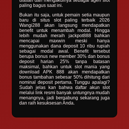
ulasan dan mengakuinya sebagai agen slot
paling bagus saat ini.
Bukan itu saja, untuk pemain setia maupun
baru di situs slot paling terbaik 2026
Wangi288 akan langsung mendapatkan
benefit untuk menambah modal. Hingga
lebih mudah meraih jackpot888 bahkan
mencapai maxwin meski hanya
menggunakan dana deposit 10 ribu rupiah
sebagai modal awal. Benefit tersebut
berupa bonus new member 30% dan bonus
deposit harian 25% tanpa batasan
maksimal, bahkan untuk slot mania yang
download APK 888 akan mendapatkan
bonus tambahan sebesar 50% dihitung dari
nominal deposit pertama. Tunggu apalagi?
Sudah jelas kan bahwa daftar akun slot
melalui link resmi banyak untungnya mudah
menangnya, jadi bergabung sekarang juga
dan raih kesuksesan Anda.