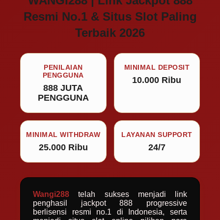
WANGI288 | Link Jackpot 888
Resmi No.1 & Situs Slot Paling
Terbaik 2026
PENILAIAN
MINIMAL DEPOSIT
PENGGUNA
10.000 Ribu
888 JUTA
PENGGUNA
MINIMAL WITHDRAW
LAYANAN SUPPORT
25.000 Ribu
24/7
Wangi288
telah sukses menjadi link
penghasil jackpot 888 progressive
berlisensi resmi no.1 di Indonesia, serta