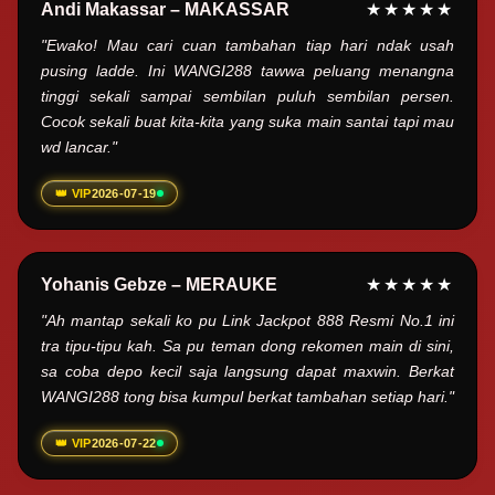
Andi Makassar – MAKASSAR
★★★★★
"Ewako! Mau cari cuan tambahan tiap hari ndak usah
pusing ladde. Ini WANGI288 tawwa peluang menangna
tinggi sekali sampai sembilan puluh sembilan persen.
Cocok sekali buat kita-kita yang suka main santai tapi mau
wd lancar."
2026-07-19
Yohanis Gebze – MERAUKE
★★★★★
"Ah mantap sekali ko pu Link Jackpot 888 Resmi No.1 ini
tra tipu-tipu kah. Sa pu teman dong rekomen main di sini,
sa coba depo kecil saja langsung dapat maxwin. Berkat
WANGI288 tong bisa kumpul berkat tambahan setiap hari."
2026-07-22