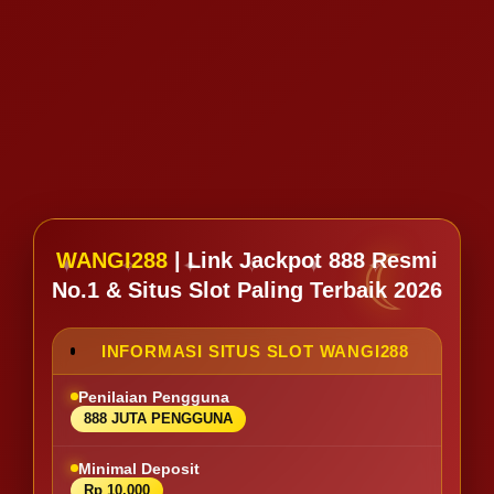
WANGI288
| Link Jackpot 888 Resmi
No.1 & Situs Slot Paling Terbaik 2026
INFORMASI SITUS SLOT WANGI288
Penilaian Pengguna
888 JUTA PENGGUNA
Minimal Deposit
Rp 10.000