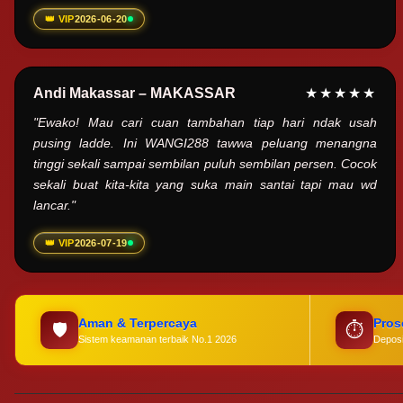
2026-06-20
Andi Makassar – MAKASSAR
★★★★★
"Ewako! Mau cari cuan tambahan tiap hari ndak usah
pusing ladde. Ini WANGI288 tawwa peluang menangna
tinggi sekali sampai sembilan puluh sembilan persen. Cocok
sekali buat kita-kita yang suka main santai tapi mau wd
lancar."
2026-07-19
Aman & Terpercaya
Pros
🛡️
⏱️
Sistem keamanan terbaik No.1 2026
Deposi