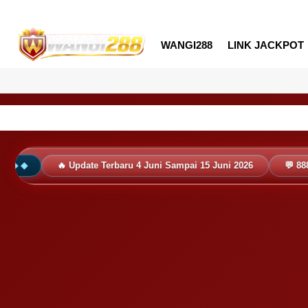
Skip
to
content
WANGI288
LINK JACKPOT
Buka Info Lebih Lanjut
◆
🔥 Update Terbaru 4 Juni Sampai 15 Juni 2026
💬 888.28