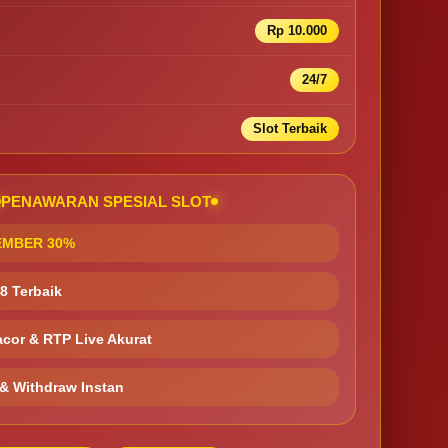
Rp 10.000
24/7
Slot Terbaik
PENAWARAN SPESIAL SLOT
EMBER 30%
8 Terbaik
cor & RTP Live Akurat
 & Withdraw Instan