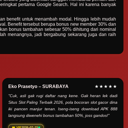
 peringkat pertama Google Search. Hal ini karena banyak
tkan benefit untuk menambah modal. Hingga lebih mudah
al. Benefit tersebut berupa bonus new member 30% dan
kan bonus tambahan sebesar 50% dihitung dari nominal
udah menangnya, jadi bergabung sekarang juga dan raih
Eko Prasetyo – SURABAYA
★★★★★
"Cuk, asli gak rugi daftar nang kene. Gak heran lek dadi
Situs Slot Paling Terbaik 2026, pola bocoran slot gacor dina
iki pancen manjur tenan. Iseng-iseng download APK 888
langsung diwenehi bonus tambahan 50%, joss gandos!"
2026-07-15