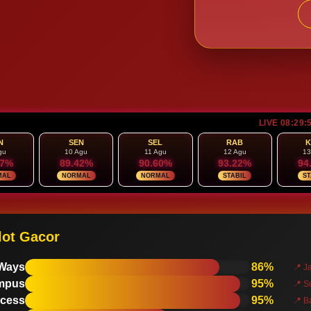
LIVE 08:29:5
N
SEN
SEL
RAB
gu
10 Agu
11 Agu
12 Agu
13
37%
89.42%
90.60%
93.22%
94
MAL
NORMAL
NORMAL
STABIL
ST
ot Gacor
Ways
80%
📍 J
ympus
75%
📍 S
ncess
68%
📍 B