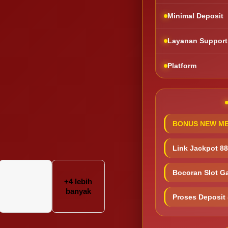
Minimal Deposit
Layanan Support
Platform
BONUS NEW M
Link Jackpot 88
Bocoran Slot Ga
+4 lebih
banyak
Proses Deposit