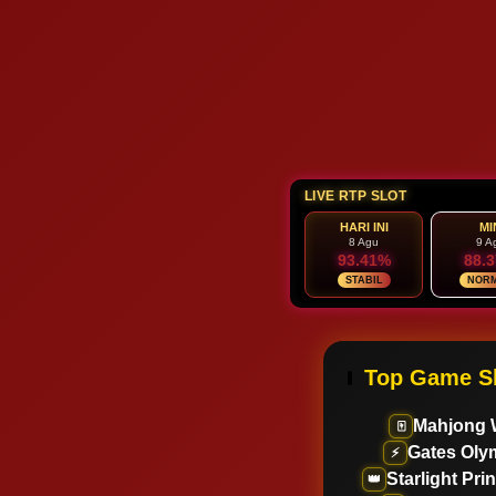
Layer Popup Close
LIVE RTP SLOT
HARI INI
MI
8 Agu
9 A
93.41%
88.
STABIL
NOR
Top Game Sl
Mahjong 
🀄
Gates Ol
⚡
Starlight Pri
👑