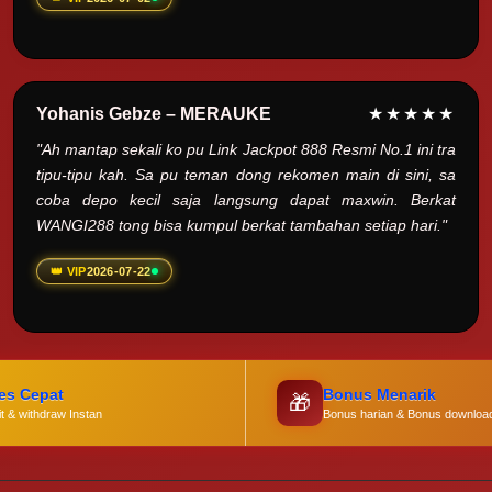
Yohanis Gebze – MERAUKE
★★★★★
"Ah mantap sekali ko pu Link Jackpot 888 Resmi No.1 ini tra
tipu-tipu kah. Sa pu teman dong rekomen main di sini, sa
coba depo kecil saja langsung dapat maxwin. Berkat
WANGI288 tong bisa kumpul berkat tambahan setiap hari."
2026-07-22
es Cepat
Bonus Menarik
🎁
t & withdraw Instan
Bonus harian & Bonus download