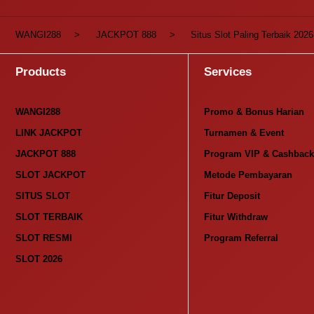
WANGI288
>
JACKPOT 888
>
Situs Slot Paling Terbaik 2026
Footer Navigation
Products
Services
WANGI288
Promo & Bonus Harian
LINK JACKPOT
Turnamen & Event
JACKPOT 888
Program VIP & Cashbac
SLOT JACKPOT
Metode Pembayaran
SITUS SLOT
Fitur Deposit
SLOT TERBAIK
Fitur Withdraw
SLOT RESMI
Program Referral
SLOT 2026