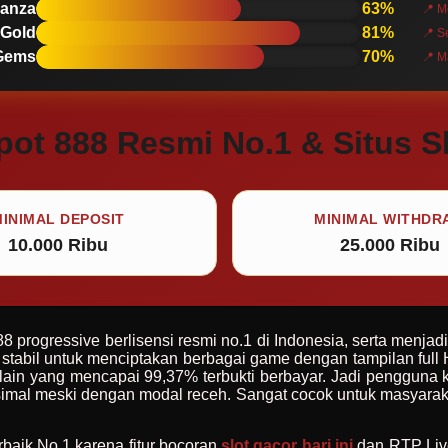
anza
79%
📍 M
 Gold
85%
📍 S
Gems
86%
📍 M
ot 888 Resmi No.1 & Situs Sl
MINIMAL DEPOSIT
MINIMAL WITHDR
10.000 Ribu
25.000 Ribu
 progressive berlisensi resmi no.1 di Indonesia, serta menjadi 
g stabil untuk menciptakan berbagai game dengan tampilan fu
t lain yang mencapai 99,37% terbukti berbayar. Jadi pengguna
simal meski dengan modal receh. Sangat cocok untuk masyarak
erbaik No.1 karena fitur bocoran
slot gacor hari ini
dan RTP Liv