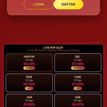
LOGIN
DAFTAR
Layer Popup Close
LIVE RTP SLOT
LIVE 08:39:00 | Update RTP tiap 15 menit
HARI INI
SEL
10 Agu
11 Agu
93.10%
87.68%
STABIL
NORMAL
RAB
KAM
12 Agu
13 Agu
96.76%
97.29%
HOT
HOT
JUM
SAB
14 Agu
15 Agu
93.86%
88.47%