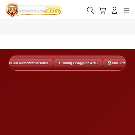
Skip
to
Cari
Troli
Login
Navigation
content
Buka Info Lebih Lanjut
888.288 Komentar Member
⭐ Rating Pengguna 4.9/5
🏆 888 Juta Total Pe