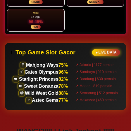
STABIL
NORMAL
MIN
16 Agu
96.49%
HOT
Top Game Slot Gacor
● LIVE DATA
Mahjong Ways
75%
🀄
📍 Jakarta | 1177 pemain
Gates Olympus
96%
⚡
📍 Surabaya | 910 pemain
Starlight Princess
82%
👑
📍 Bandung | 630 pemain
Sweet Bonanza
78%
🍬
📍 Medan | 819 pemain
Wild West Gold
88%
🤠
📍 Semarang | 512 pemain
Aztec Gems
77%
🏺
📍 Makassar | 460 pemain