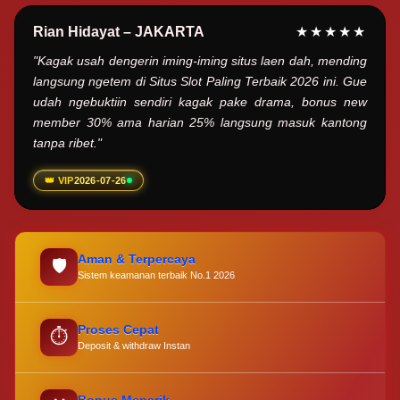
Rian Hidayat – JAKARTA
★★★★★
"Kagak usah dengerin iming-iming situs laen dah, mending
langsung ngetem di Situs Slot Paling Terbaik 2026 ini. Gue
udah ngebuktiin sendiri kagak pake drama, bonus new
member 30% ama harian 25% langsung masuk kantong
tanpa ribet."
2026-07-26
Aman & Terpercaya
🛡️
Sistem keamanan terbaik No.1 2026
Proses Cepat
⏱️
Deposit & withdraw Instan