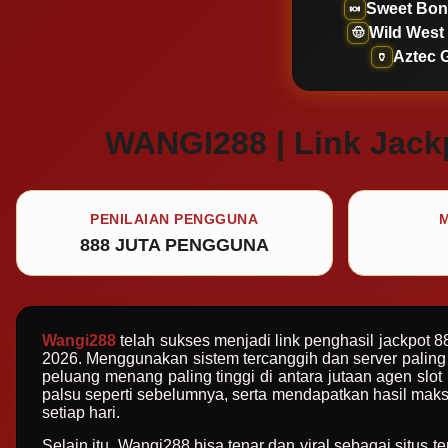
Sweet Bon
🍬
Wild West
🤠
Aztec 
🏺
WANGI288 | Link Jackp
PENILAIAN PENGGUNA
888 JUTA PENGGUNA
Wangi288
telah sukses menjadi link penghasil jackpot 888
2026. Menggunakan sistem tercanggih dan server palin
peluang menang paling tinggi di antara jutaan agen slo
palsu seperti sebelumnya, serta mendapatkan hasil mak
setiap hari.
Selain itu, Wangi288 bisa tenar dan viral sebagai situs t