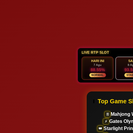
Layer Popup Close
LIVE RTP SLOT
HARI INI
SA
7 Agu
8 A
88.55%
93.
NORMAL
STA
Top Game Sl
Mahjong 
🀄
Gates Ol
⚡
Starlight Pri
👑