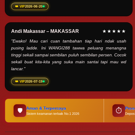
2026-06-20
Andi Makassar – MAKASSAR
★★★★★
"Ewako! Mau cari cuan tambahan tiap hari ndak usah
pusing ladde. Ini WANGI288 tawwa peluang menangna
tinggi sekali sampai sembilan puluh sembilan persen. Cocok
sekali buat kita-kita yang suka main santai tapi mau wd
lancar."
2026-07-19
Aman & Terpercaya
Pros
🛡️
⏱️
Sistem keamanan terbaik No.1 2026
Deposi