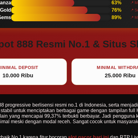
anza
91%
📍 M
 Gold
94%
📍 S
Gems
80%
📍 M
ot 888 Resmi No.1 & Situs Sl
MINIMAL DEPOSIT
MINIMAL WITHDR
10.000 Ribu
25.000 Ribu
 progressive berlisensi resmi no.1 di Indonesia, serta menjadi 
g stabil untuk menciptakan berbagai game dengan tampilan fu
t lain yang mencapai 99,37% terbukti berbayar. Jadi pengguna
simal meski dengan modal receh. Sangat cocok untuk masyarak
erbaik No.1 karena fitur bocoran
slot gacor hari ini
dan RTP Liv