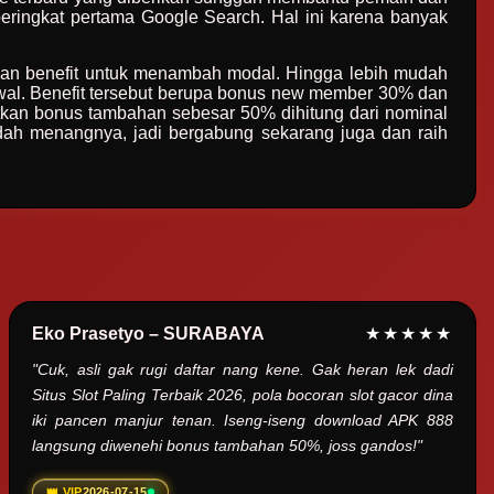
 peringkat pertama Google Search. Hal ini karena banyak
tkan benefit untuk menambah modal. Hingga lebih mudah
al. Benefit tersebut berupa bonus new member 30% dan
kan bonus tambahan sebesar 50% dihitung dari nominal
udah menangnya, jadi bergabung sekarang juga dan raih
Eko Prasetyo – SURABAYA
★★★★★
"Cuk, asli gak rugi daftar nang kene. Gak heran lek dadi
Situs Slot Paling Terbaik 2026, pola bocoran slot gacor dina
iki pancen manjur tenan. Iseng-iseng download APK 888
langsung diwenehi bonus tambahan 50%, joss gandos!"
2026-07-15