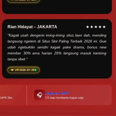
Rian Hidayat – JAKARTA
★★★★★
"Kagak usah dengerin iming-iming situs laen dah, mending
langsung ngetem di Situs Slot Paling Terbaik 2026 ini. Gue
udah ngebuktiin sendiri kagak pake drama, bonus new
member 30% ama harian 25% langsung masuk kantong
tanpa ribet."
2026-07-26
Layanan 24/7
🎧
 APK Slot
CS siap membantu kapan saja