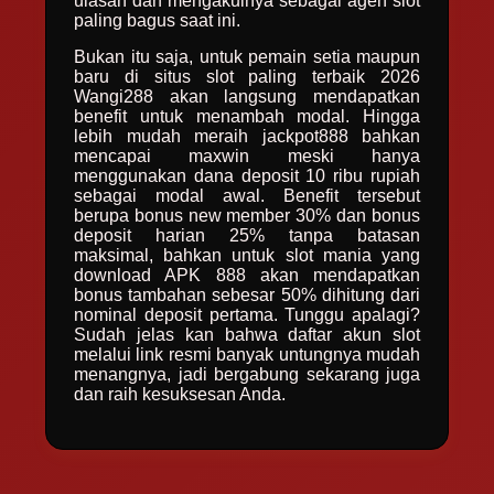
ulasan dan mengakuinya sebagai agen slot
paling bagus saat ini.
Bukan itu saja, untuk pemain setia maupun
baru di situs slot paling terbaik 2026
Wangi288 akan langsung mendapatkan
benefit untuk menambah modal. Hingga
lebih mudah meraih jackpot888 bahkan
mencapai maxwin meski hanya
menggunakan dana deposit 10 ribu rupiah
sebagai modal awal. Benefit tersebut
berupa bonus new member 30% dan bonus
deposit harian 25% tanpa batasan
maksimal, bahkan untuk slot mania yang
download APK 888 akan mendapatkan
bonus tambahan sebesar 50% dihitung dari
nominal deposit pertama. Tunggu apalagi?
Sudah jelas kan bahwa daftar akun slot
melalui link resmi banyak untungnya mudah
menangnya, jadi bergabung sekarang juga
dan raih kesuksesan Anda.