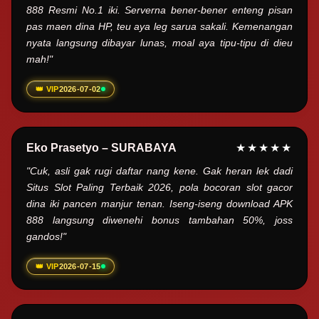
888 Resmi No.1 iki. Serverna bener-bener enteng pisan
pas maen dina HP, teu aya leg sarua sakali. Kemenangan
nyata langsung dibayar lunas, moal aya tipu-tipu di dieu
mah!"
2026-07-02
Eko Prasetyo – SURABAYA
★★★★★
"Cuk, asli gak rugi daftar nang kene. Gak heran lek dadi
Situs Slot Paling Terbaik 2026, pola bocoran slot gacor
dina iki pancen manjur tenan. Iseng-iseng download APK
888 langsung diwenehi bonus tambahan 50%, joss
gandos!"
2026-07-15