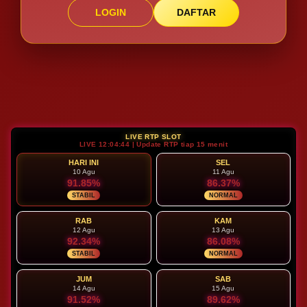
LOGIN
DAFTAR
Layer Popup Close
LIVE RTP SLOT
LIVE 12:04:45 | Update RTP tiap 15 menit
HARI INI
SEL
10 Agu
11 Agu
91.85%
86.37%
STABIL
NORMAL
RAB
KAM
12 Agu
13 Agu
92.34%
86.08%
STABIL
NORMAL
JUM
SAB
14 Agu
15 Agu
91.52%
89.62%