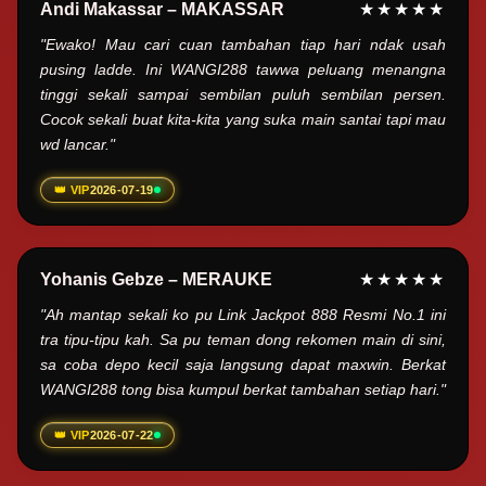
Andi Makassar – MAKASSAR
★★★★★
"Ewako! Mau cari cuan tambahan tiap hari ndak usah
pusing ladde. Ini WANGI288 tawwa peluang menangna
tinggi sekali sampai sembilan puluh sembilan persen.
Cocok sekali buat kita-kita yang suka main santai tapi mau
wd lancar."
2026-07-19
Yohanis Gebze – MERAUKE
★★★★★
"Ah mantap sekali ko pu Link Jackpot 888 Resmi No.1 ini
tra tipu-tipu kah. Sa pu teman dong rekomen main di sini,
sa coba depo kecil saja langsung dapat maxwin. Berkat
WANGI288 tong bisa kumpul berkat tambahan setiap hari."
2026-07-22