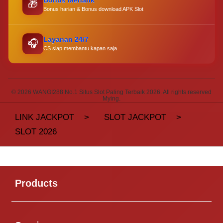
Bonus Menarik
🎁
Bonus harian & Bonus download APK Slot
Layanan 24/7
🎧
CS siap membantu kapan saja
© 2026 WANGI288 No.1 Situs Slot Paling Terbaik 2026. All rights reserved
Mying.
LINK JACKPOT
>
SLOT JACKPOT
>
SLOT 2026
Buka
Footer Navigation
Products
Buka