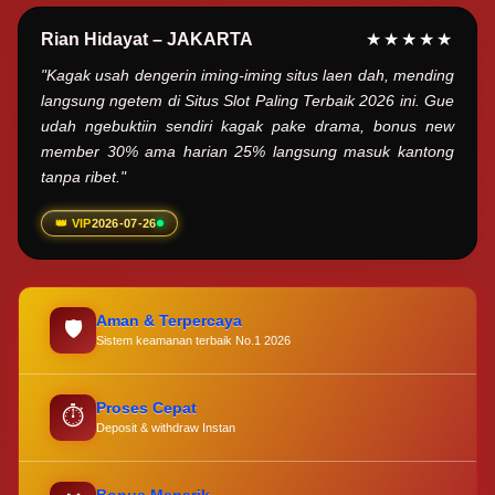
Rian Hidayat – JAKARTA
★★★★★
"Kagak usah dengerin iming-iming situs laen dah, mending
langsung ngetem di Situs Slot Paling Terbaik 2026 ini. Gue
udah ngebuktiin sendiri kagak pake drama, bonus new
member 30% ama harian 25% langsung masuk kantong
tanpa ribet."
2026-07-26
Aman & Terpercaya
🛡️
Sistem keamanan terbaik No.1 2026
Proses Cepat
⏱️
Deposit & withdraw Instan