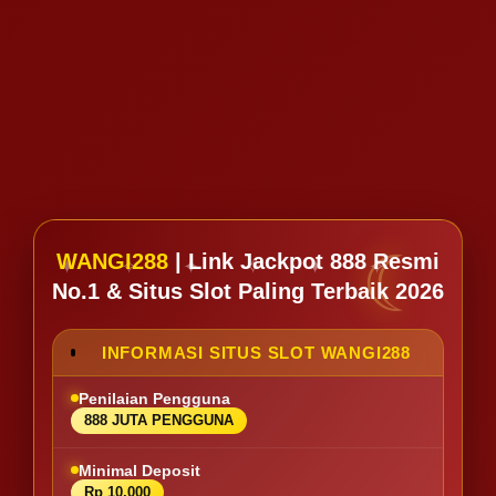
WANGI288
| Link Jackpot 888 Resmi
No.1 & Situs Slot Paling Terbaik 2026
INFORMASI SITUS SLOT WANGI288
Penilaian Pengguna
888 JUTA PENGGUNA
Minimal Deposit
Rp 10.000