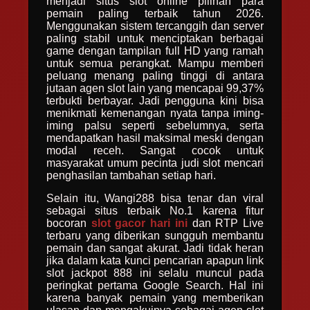
menjadi situs slot online pilihan para
pemain paling terbaik tahun 2026.
Menggunakan sistem tercanggih dan server
paling stabil untuk menciptakan berbagai
game dengan tampilan full HD yang ramah
untuk semua perangkat. Mampu memberi
peluang menang paling tinggi di antara
jutaan agen slot lain yang mencapai 99,37%
terbukti berbayar. Jadi pengguna kini bisa
menikmati kemenangan nyata tanpa iming-
iming palsu seperti sebelumnya, serta
mendapatkan hasil maksimal meski dengan
modal receh. Sangat cocok untuk
masyarakat umum pecinta judi slot mencari
penghasilan tambahan setiap hari.
Selain itu, Wangi288 bisa tenar dan viral
sebagai situs terbaik No.1 karena fitur
bocoran
slot gacor hari ini
dan RTP Live
terbaru yang diberikan sungguh membantu
pemain dan sangat akurat. Jadi tidak heran
jika dalam kata kunci pencarian apapun link
slot jackpot 888 ini selalu muncul pada
peringkat pertama Google Search. Hal ini
karena banyak pemain yang memberikan