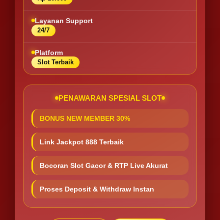
Layanan Support
24/7
Platform
Slot Terbaik
PENAWARAN SPESIAL SLOT
BONUS NEW MEMBER 30%
Link Jackpot 888 Terbaik
Bocoran Slot Gacor & RTP Live Akurat
Proses Deposit & Withdraw Instan