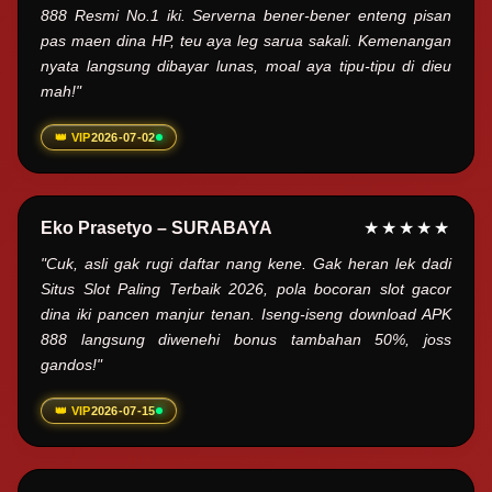
888 Resmi No.1 iki. Serverna bener-bener enteng pisan
pas maen dina HP, teu aya leg sarua sakali. Kemenangan
nyata langsung dibayar lunas, moal aya tipu-tipu di dieu
mah!"
2026-07-02
Eko Prasetyo – SURABAYA
★★★★★
"Cuk, asli gak rugi daftar nang kene. Gak heran lek dadi
Situs Slot Paling Terbaik 2026, pola bocoran slot gacor
dina iki pancen manjur tenan. Iseng-iseng download APK
888 langsung diwenehi bonus tambahan 50%, joss
gandos!"
2026-07-15