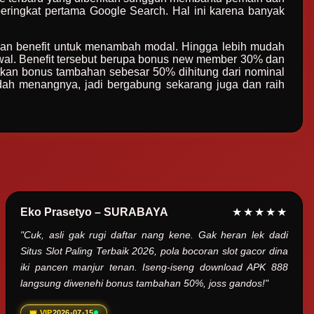
 peringkat pertama Google Search. Hal ini karena banyak
tkan benefit untuk menambah modal. Hingga lebih mudah
al. Benefit tersebut berupa bonus new member 30% dan
kan bonus tambahan sebesar 50% dihitung dari nominal
udah menangnya, jadi bergabung sekarang juga dan raih
Eko Prasetyo – SURABAYA
★★★★★
"Cuk, asli gak rugi daftar nang kene. Gak heran lek dadi
Situs Slot Paling Terbaik 2026, pola bocoran slot gacor dina
iki pancen manjur tenan. Iseng-iseng download APK 888
langsung diwenehi bonus tambahan 50%, joss gandos!"
2026-07-15