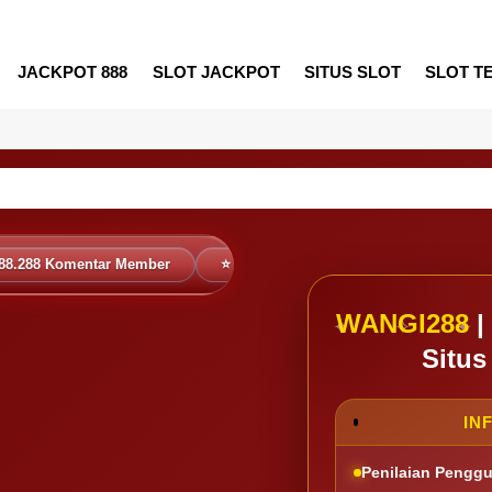
JACKPOT 888
SLOT JACKPOT
SITUS SLOT
SLOT T
88 Komentar Member
⭐ Rating Pengguna 4.9/5
🏆 888 Juta 
WANGI288
|
Situs
IN
Penilaian Pengg