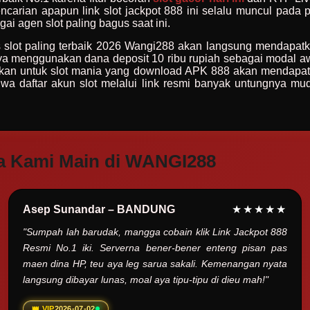
pencarian apapun link slot jackpot 888 ini selalu muncul pada
 agen slot paling bagus saat ini.
tus slot paling terbaik 2026 Wangi288 akan langsung mendapa
a menggunakan dana deposit 10 ribu rupiah sebagai modal aw
hkan untuk slot mania yang download APK 888 akan mendapat
wa daftar akun slot melalui link resmi banyak untungnya m
ia Kami Main di WANGI288
Asep Sunandar – BANDUNG
★★★★★
"Sumpah lah barudak, mangga cobain klik Link Jackpot 888
Resmi No.1 iki. Serverna bener-bener enteng pisan pas
maen dina HP, teu aya leg sarua sakali. Kemenangan nyata
langsung dibayar lunas, moal aya tipu-tipu di dieu mah!"
2026-07-02