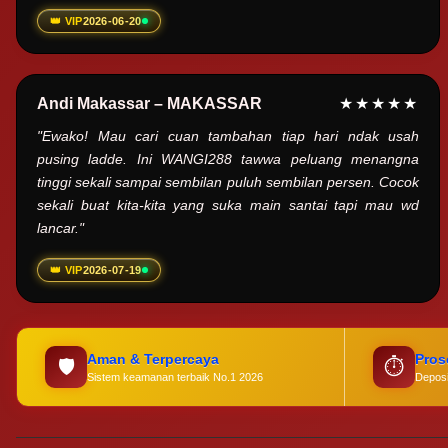
2026-06-20
Andi Makassar – MAKASSAR
★★★★★
"Ewako! Mau cari cuan tambahan tiap hari ndak usah
pusing ladde. Ini WANGI288 tawwa peluang menangna
tinggi sekali sampai sembilan puluh sembilan persen. Cocok
sekali buat kita-kita yang suka main santai tapi mau wd
lancar."
2026-07-19
Aman & Terpercaya
Pros
🛡️
⏱️
Sistem keamanan terbaik No.1 2026
Deposi