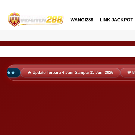
Skip
to
content
WANGI288
LINK JACKPOT
Buka Info Lebih Lanjut
 ◆
🔥 Update Terbaru 4 Juni Sampai 15 Juni 2026
💬 888.2