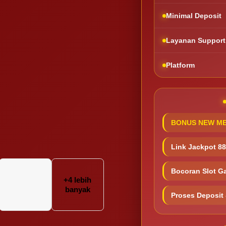
Minimal Deposit
Layanan Support
Platform
BONUS NEW M
Link Jackpot 88
Bocoran Slot Ga
+4 lebih
banyak
Proses Deposit