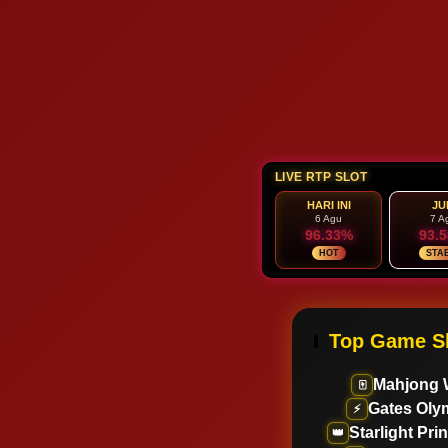
Layer Popup Close
LIVE RTP SLOT
HARI INI
JU
6 Agu
7 A
96.33%
93.
HOT
STA
Top Game Sl
Mahjong 
🀄
Gates Ol
⚡
Starlight Pri
👑