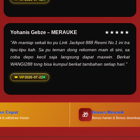
Yohanis Gebze – MERAUKE
★★★★★
"Ah mantap sekali ko pu Link Jackpot 888 Resmi No.1 ini tra
tipu-tipu kah. Sa pu teman dong rekomen main di sini, sa
coba depo kecil saja langsung dapat maxwin. Berkat
WANGI288 tong bisa kumpul berkat tambahan setiap hari."
2026-07-22
es Cepat
Bonus Menarik
🎁
t & withdraw Instan
Bonus harian & Bonus download