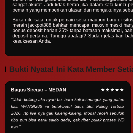
sangat akurat. Jadi tidak heran jika dalam kata kunci 
pemain yang memberikan ulasan dan mengakuinya sebagai
Bukan itu saja, untuk pemain setia maupun baru di si
meraih jackpot888 bahkan mencapai maxwin meski hany
bonus deposit harian 25% tanpa batasan maksimal, ba
deposit pertama. Tunggu apalagi? Sudah jelas kan bah
kesuksesan Anda.
Bukti Nyata! Ini Kata Member Set
Bagus Siregar – MEDAN
★★★★★
"Udah keliling aku nyari bo, baru kali ini nengok yang paten
kali. WANGI288 ini betul-betul Situs Slot Paling Terbaik
2026, rtp live nya gak kaleng-kaleng. Modal receh sepuluh
ribu pun bisa narik saldo gede, gak ribet pulak proses WD
nya."