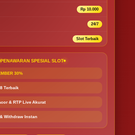
Rp 10.000
24/7
Slot Terbaik
PENAWARAN SPESIAL SLOT
EMBER 30%
8 Terbaik
cor & RTP Live Akurat
 & Withdraw Instan