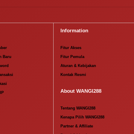
Information
mber
Fitur Akses
n Baru
Fitur Pemula
word
Aturan & Kebijakan
ansaksi
Kontak Resmi
ikasi
About WANGI288
IP
Tentang WANGI288
Kenapa Pilih WANGI288
Partner & Affiliate