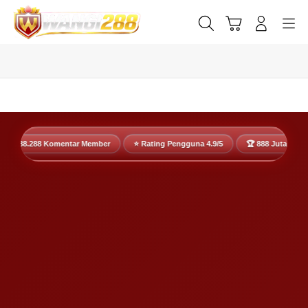
Skip
to
Cari
Troli
Login
Navigation
content
Buka Info Lebih Lanjut
 888.288 Komentar Member
⭐ Rating Pengguna 4.9/5
🏆 888 Juta Total Pe