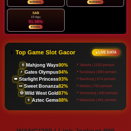
NORMAL
NORMAL
SAB
15 Agu
91.58%
STABIL
Top Game Slot Gacor
● LIVE DATA
Mahjong Ways
90%
🀄
📍 Jakarta | 1183 pemain
Gates Olympus
94%
⚡
📍 Surabaya | 889 pemain
Starlight Princess
93%
👑
📍 Bandung | 674 pemain
Sweet Bonanza
82%
🍬
📍 Medan | 780 pemain
Wild West Gold
87%
🤠
📍 Semarang | 480 pemain
Aztec Gems
88%
🏺
📍 Makassar | 461 pemain