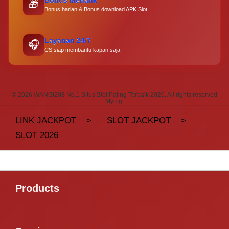
Bonus Menarik
🎁
Bonus harian & Bonus download APK Slot
Layanan 24/7
🎧
CS siap membantu kapan saja
© 2026 WANGI288 No.1 Situs Slot Paling Terbaik 2026. All rights reserved
Mying.
LINK JACKPOT
>
SLOT JACKPOT
>
SLOT 2026
Buka
Footer Navigation
Products
Buka