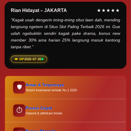
Rian Hidayat – JAKARTA
★★★★★
"Kagak usah dengerin iming-iming situs laen dah, mending
langsung ngetem di Situs Slot Paling Terbaik 2026 ini. Gue
udah ngebuktiin sendiri kagak pake drama, bonus new
member 30% ama harian 25% langsung masuk kantong
tanpa ribet."
2026-07-26
Aman & Terpercaya
🛡️
Sistem keamanan terbaik No.1 2026
Proses Cepat
⏱️
Deposit & withdraw Instan