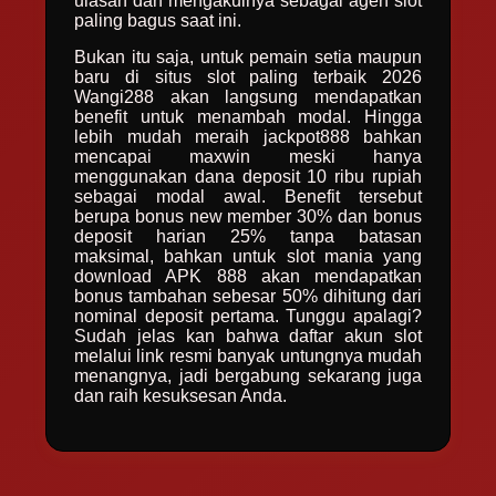
ulasan dan mengakuinya sebagai agen slot
paling bagus saat ini.
Bukan itu saja, untuk pemain setia maupun
baru di situs slot paling terbaik 2026
Wangi288 akan langsung mendapatkan
benefit untuk menambah modal. Hingga
lebih mudah meraih jackpot888 bahkan
mencapai maxwin meski hanya
menggunakan dana deposit 10 ribu rupiah
sebagai modal awal. Benefit tersebut
berupa bonus new member 30% dan bonus
deposit harian 25% tanpa batasan
maksimal, bahkan untuk slot mania yang
download APK 888 akan mendapatkan
bonus tambahan sebesar 50% dihitung dari
nominal deposit pertama. Tunggu apalagi?
Sudah jelas kan bahwa daftar akun slot
melalui link resmi banyak untungnya mudah
menangnya, jadi bergabung sekarang juga
dan raih kesuksesan Anda.