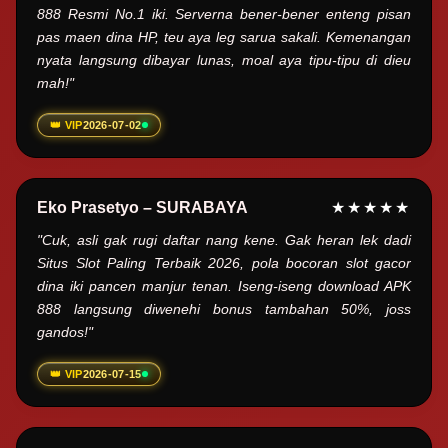
888 Resmi No.1 iki. Serverna bener-bener enteng pisan
pas maen dina HP, teu aya leg sarua sakali. Kemenangan
nyata langsung dibayar lunas, moal aya tipu-tipu di dieu
mah!"
2026-07-02
Eko Prasetyo – SURABAYA
★★★★★
"Cuk, asli gak rugi daftar nang kene. Gak heran lek dadi
Situs Slot Paling Terbaik 2026, pola bocoran slot gacor
dina iki pancen manjur tenan. Iseng-iseng download APK
888 langsung diwenehi bonus tambahan 50%, joss
gandos!"
2026-07-15