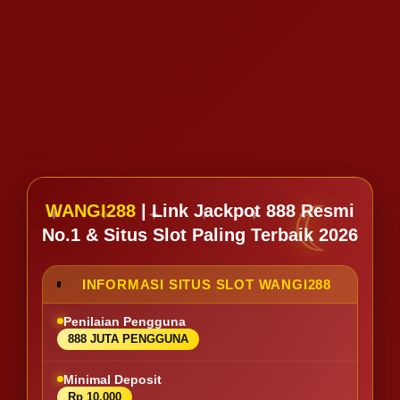
WANGI288
| Link Jackpot 888 Resmi
No.1 & Situs Slot Paling Terbaik 2026
INFORMASI SITUS SLOT WANGI288
Penilaian Pengguna
888 JUTA PENGGUNA
Minimal Deposit
Rp 10.000