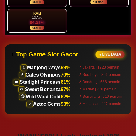
STABIL
NORMAL
KAM
13 Agu
94.53%
STABIL
Top Game Slot Gacor
● LIVE DATA
Mahjong Ways
99%
🀄
📍 Jakarta | 1223 pemain
Gates Olympus
70%
⚡
📍 Surabaya | 896 pemain
Starlight Princess
61%
👑
📍 Bandung | 666 pemain
Sweet Bonanza
97%
🍬
📍 Medan | 778 pemain
Wild West Gold
62%
🤠
📍 Semarang | 510 pemain
Aztec Gems
93%
🏺
📍 Makassar | 447 pemain