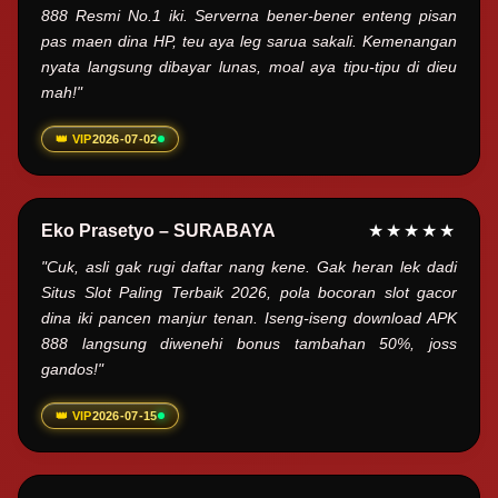
888 Resmi No.1 iki. Serverna bener-bener enteng pisan
pas maen dina HP, teu aya leg sarua sakali. Kemenangan
nyata langsung dibayar lunas, moal aya tipu-tipu di dieu
mah!"
2026-07-02
Eko Prasetyo – SURABAYA
★★★★★
"Cuk, asli gak rugi daftar nang kene. Gak heran lek dadi
Situs Slot Paling Terbaik 2026, pola bocoran slot gacor
dina iki pancen manjur tenan. Iseng-iseng download APK
888 langsung diwenehi bonus tambahan 50%, joss
gandos!"
2026-07-15