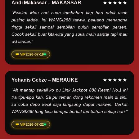
Andi Makassar – MAKASSAR
★★★★★
"Ewako! Mau cari cuan tambahan tiap hari ndak usah
pusing ladde. Ini WANGI288 tawwa peluang menangna
tinggi sekali sampai sembilan puluh sembilan persen.
Cocok sekali buat kita-kita yang suka main santai tapi mau
wd lancar."
2026-07-19
Yohanis Gebze – MERAUKE
★★★★★
"Ah mantap sekali ko pu Link Jackpot 888 Resmi No.1 ini
tra tipu-tipu kah. Sa pu teman dong rekomen main di sini,
sa coba depo kecil saja langsung dapat maxwin. Berkat
WANGI288 tong bisa kumpul berkat tambahan setiap hari."
2026-07-22