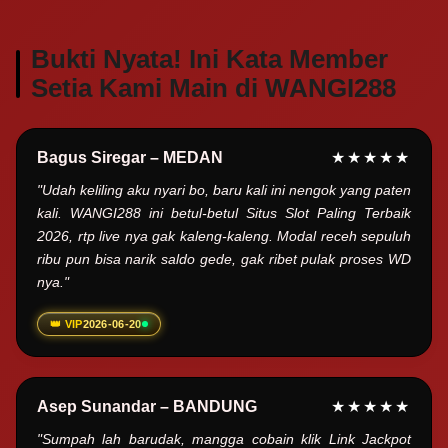
Bukti Nyata! Ini Kata Member
Setia Kami Main di WANGI288
Bagus Siregar – MEDAN
★★★★★
"Udah keliling aku nyari bo, baru kali ini nengok yang paten
kali. WANGI288 ini betul-betul Situs Slot Paling Terbaik
2026, rtp live nya gak kaleng-kaleng. Modal receh sepuluh
ribu pun bisa narik saldo gede, gak ribet pulak proses WD
nya."
2026-06-20
Asep Sunandar – BANDUNG
★★★★★
"Sumpah lah barudak, mangga cobain klik Link Jackpot