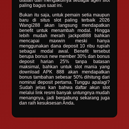
ulasan dan mengakuinya sebagai agen slot
paling bagus saat ini.
Bukan itu saja, untuk pemain setia maupun
baru di situs slot paling terbaik 2026
Wangi288 akan langsung mendapatkan
benefit untuk menambah modal. Hingga
lebih mudah meraih jackpot888 bahkan
mencapai maxwin meski hanya
menggunakan dana deposit 10 ribu rupiah
sebagai modal awal. Benefit tersebut
berupa bonus new member 30% dan bonus
deposit harian 25% tanpa batasan
maksimal, bahkan untuk slot mania yang
download APK 888 akan mendapatkan
bonus tambahan sebesar 50% dihitung dari
nominal deposit pertama. Tunggu apalagi?
Sudah jelas kan bahwa daftar akun slot
melalui link resmi banyak untungnya mudah
menangnya, jadi bergabung sekarang juga
dan raih kesuksesan Anda.