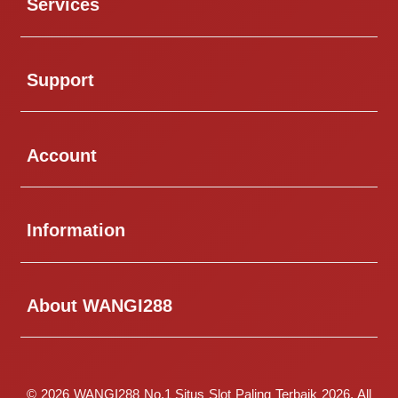
Services
Buka
Support
Buka
Account
Buka
Information
Buka
About WANGI288
© 2026 WANGI288 No.1 Situs Slot Paling Terbaik 2026. All