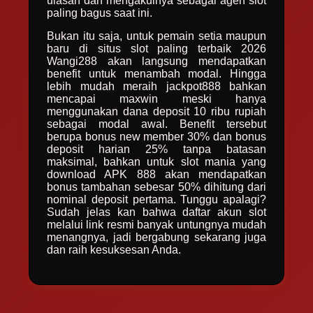
ulasan dan mengakuinya sebagai agen slot
paling bagus saat ini.
Bukan itu saja, untuk pemain setia maupun
baru di situs slot paling terbaik 2026
Wangi288 akan langsung mendapatkan
benefit untuk menambah modal. Hingga
lebih mudah meraih jackpot888 bahkan
mencapai maxwin meski hanya
menggunakan dana deposit 10 ribu rupiah
sebagai modal awal. Benefit tersebut
berupa bonus new member 30% dan bonus
deposit harian 25% tanpa batasan
maksimal, bahkan untuk slot mania yang
download APK 888 akan mendapatkan
bonus tambahan sebesar 50% dihitung dari
nominal deposit pertama. Tunggu apalagi?
Sudah jelas kan bahwa daftar akun slot
melalui link resmi banyak untungnya mudah
menangnya, jadi bergabung sekarang juga
dan raih kesuksesan Anda.