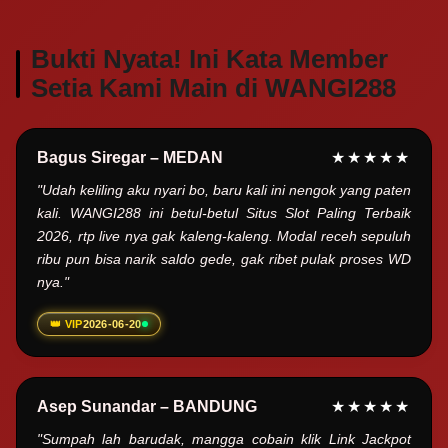
Bukti Nyata! Ini Kata Member
Setia Kami Main di WANGI288
Bagus Siregar – MEDAN
★★★★★
"Udah keliling aku nyari bo, baru kali ini nengok yang paten
kali. WANGI288 ini betul-betul Situs Slot Paling Terbaik
2026, rtp live nya gak kaleng-kaleng. Modal receh sepuluh
ribu pun bisa narik saldo gede, gak ribet pulak proses WD
nya."
2026-06-20
Asep Sunandar – BANDUNG
★★★★★
"Sumpah lah barudak, mangga cobain klik Link Jackpot