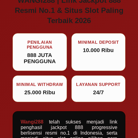
WANGI288 | Link Jackpot 888
Resmi No.1 & Situs Slot Paling
Terbaik 2026
PENILAIAN
MINIMAL DEPOSIT
PENGGUNA
10.000 Ribu
888 JUTA
PENGGUNA
MINIMAL WITHDRAW
LAYANAN SUPPORT
25.000 Ribu
24/7
Wangi288
telah sukses menjadi link
penghasil jackpot 888 progressive
berlisensi resmi no.1 di Indonesia, serta