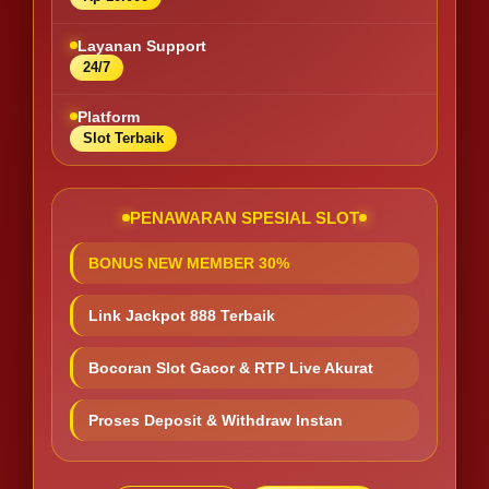
Layanan Support
24/7
Platform
Slot Terbaik
PENAWARAN SPESIAL SLOT
BONUS NEW MEMBER 30%
Link Jackpot 888 Terbaik
Bocoran Slot Gacor & RTP Live Akurat
Proses Deposit & Withdraw Instan