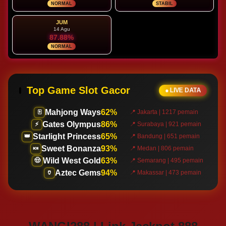
NORMAL
STABIL
JUM
14 Agu
87.88%
NORMAL
Top Game Slot Gacor
● LIVE DATA
Mahjong Ways
62%
🀄
📍 Jakarta | 1217 pemain
Gates Olympus
86%
⚡
📍 Surabaya | 921 pemain
Starlight Princess
65%
👑
📍 Bandung | 651 pemain
Sweet Bonanza
93%
🍬
📍 Medan | 806 pemain
Wild West Gold
63%
🤠
📍 Semarang | 495 pemain
Aztec Gems
94%
🏺
📍 Makassar | 473 pemain