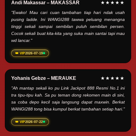
Andi Makassar – MAKASSAR
★★★★★
"Ewako! Mau cari cuan tambahan tiap hari ndak usah
pusing ladde. Ini WANGI288 tawwa peluang menangna
tinggi sekali sampai sembilan puluh sembilan persen.
Cocok sekali buat kita-kita yang suka main santai tapi mau
wd lancar."
2026-07-19
Yohanis Gebze – MERAUKE
★★★★★
"Ah mantap sekali ko pu Link Jackpot 888 Resmi No.1 ini
tra tipu-tipu kah. Sa pu teman dong rekomen main di sini,
sa coba depo kecil saja langsung dapat maxwin. Berkat
WANGI288 tong bisa kumpul berkat tambahan setiap hari."
2026-07-22