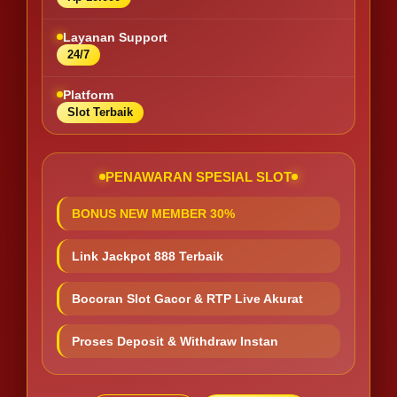
Layanan Support
24/7
Platform
Slot Terbaik
PENAWARAN SPESIAL SLOT
BONUS NEW MEMBER 30%
Link Jackpot 888 Terbaik
Bocoran Slot Gacor & RTP Live Akurat
Proses Deposit & Withdraw Instan