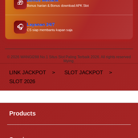
Bonus Menarik
🎁
Bonus harian & Bonus download APK Slot
Layanan 24/7
🎧
CS siap membantu kapan saja
© 2026 WANGI288 No.1 Situs Slot Paling Terbaik 2026. All rights reserved
Mying.
LINK JACKPOT
>
SLOT JACKPOT
>
SLOT 2026
Buka
Footer Navigation
Products
Buka