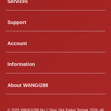
Services
Buka
Support
Buka
Account
Buka
Information
Buka
About WANGI288
© 2026 WANGI288 No.1 Situs Slot Paling Terbaik 2026. All