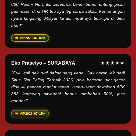
888 Resmi No.1 iki. Serverna bener-bener enteng pisan
pas maen dina HP, teu aya leg sarua sakali. Kemenangan
nyata langsung dibayar lunas, moal aya tipu-tipu di dieu
mah!"
2026-07-02
Eko Prasetyo – SURABAYA
★★★★★
"Cuk, asli gak rugi daftar nang kene. Gak heran lek dadi
Situs Slot Paling Terbaik 2026, pola bocoran slot gacor
dina iki pancen manjur tenan. Iseng-iseng download APK
888 langsung diwenehi bonus tambahan 50%, joss
gandos!"
2026-07-15