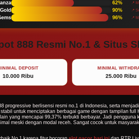
anza
89%
📍 M
 Gold
80%
📍 S
Gems
62%
📍 M
ot 888 Resmi No.1 & Situs Sl
MINIMAL DEPOSIT
MINIMAL WITHDR
10.000 Ribu
25.000 Ribu
 progressive berlisensi resmi no.1 di Indonesia, serta menjadi 
g stabil untuk menciptakan berbagai game dengan tampilan fu
t lain yang mencapai 99,37% terbukti berbayar. Jadi pengguna
simal meski dengan modal receh. Sangat cocok untuk masyarak
erbaik No.1 karena fitur bocoran
slot gacor hari ini
dan RTP Liv