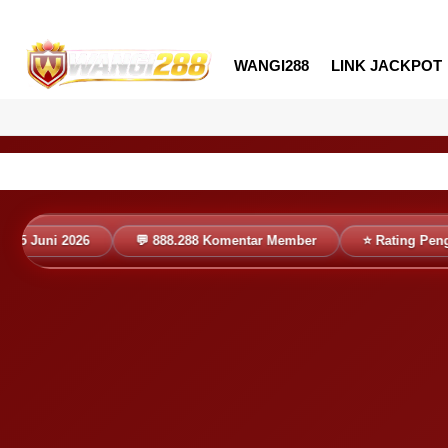
Skip
to
content
WANGI288
LINK JACKPOT
Buka Info Lebih Lanjut
 Juni 2026
💬 888.288 Komentar Member
⭐ Rating Penggun