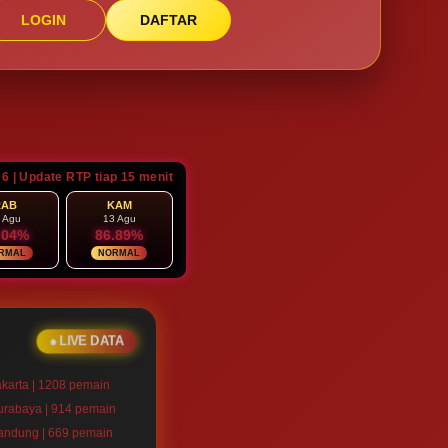
LOGIN
DAFTAR
8 | Update RTP tiap 15 menit
RAB
KAM
 Agu
13 Agu
.04%
86.89%
RMAL
NORMAL
● LIVE DATA
akarta | 1212 pemain
urabaya | 918 pemain
andung | 642 pemain