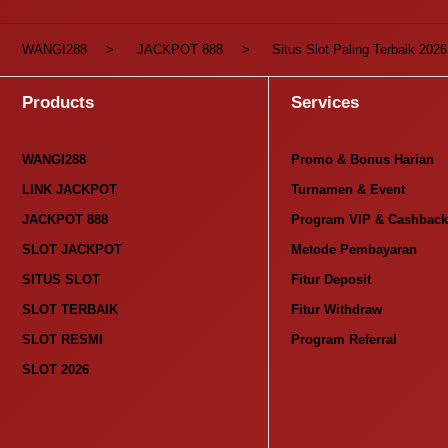
WANGI288
>
JACKPOT 888
>
Situs Slot Paling Terbaik 2026
Footer Navigation
Products
Services
WANGI288
Promo & Bonus Harian
LINK JACKPOT
Turnamen & Event
JACKPOT 888
Program VIP & Cashbac
SLOT JACKPOT
Metode Pembayaran
SITUS SLOT
Fitur Deposit
SLOT TERBAIK
Fitur Withdraw
SLOT RESMI
Program Referral
SLOT 2026