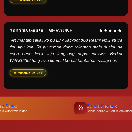
Yohanis Gebze – MERAUKE
★★★★★
"Ah mantap sekali ko pu Link Jackpot 888 Resmi No.1 ini tra
tipu-tipu kah. Sa pu teman dong rekomen main di sini, sa
coba depo kecil saja langsung dapat maxwin. Berkat
WANGI288 tong bisa kumpul berkat tambahan setiap hari."
2026-07-22
es Cepat
Bonus Menarik
🎁
t & withdraw Instan
Bonus harian & Bonus download