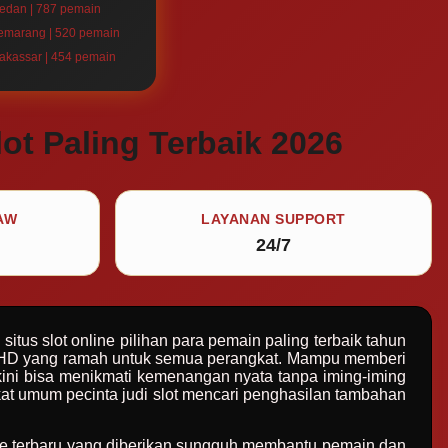
edan | 787 pemain
emarang | 503 pemain
akassar | 466 pemain
ot Paling Terbaik 2026
AW
LAYANAN SUPPORT
24/7
situs slot online pilihan para pemain paling terbaik tahun
ll HD yang ramah untuk semua perangkat. Mampu memberi
 kini bisa menikmati kemenangan nyata tanpa iming-iming
at umum pecinta judi slot mencari penghasilan tambahan
e terbaru yang diberikan sungguh membantu pemain dan