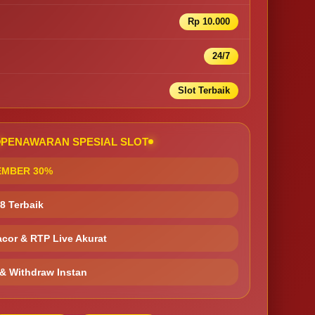
Rp 10.000
24/7
Slot Terbaik
PENAWARAN SPESIAL SLOT
EMBER 30%
8 Terbaik
cor & RTP Live Akurat
 & Withdraw Instan