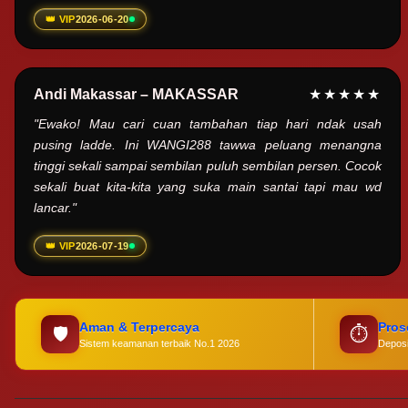
2026-06-20
Andi Makassar – MAKASSAR
★★★★★
"Ewako! Mau cari cuan tambahan tiap hari ndak usah
pusing ladde. Ini WANGI288 tawwa peluang menangna
tinggi sekali sampai sembilan puluh sembilan persen. Cocok
sekali buat kita-kita yang suka main santai tapi mau wd
lancar."
2026-07-19
Aman & Terpercaya
Pros
🛡️
⏱️
Sistem keamanan terbaik No.1 2026
Deposi