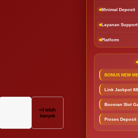
Minimal Deposit
Layanan Support
Platform
BONUS NEW M
Link Jackpot 88
Bocoran Slot Ga
+4 lebih
banyak
Proses Deposit