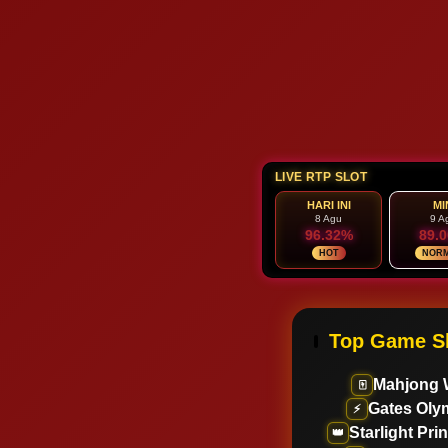
Layer Popup Close
LIVE RTP SLOT
HARI INI
MI
8 Agu
9 A
96.32%
89.
HOT
NOR
Top Game Sl
Mahjong 
🀄
Gates Ol
⚡
Starlight Pri
👑