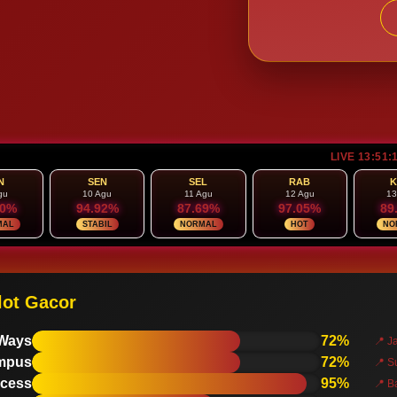
LIVE 13:51:2
N
SEN
SEL
RAB
gu
10 Agu
11 Agu
12 Agu
13
00%
94.92%
87.69%
97.05%
89
MAL
STABIL
NORMAL
HOT
NO
ot Gacor
Ways
83%
📍 J
ympus
70%
📍 S
ncess
90%
📍 B