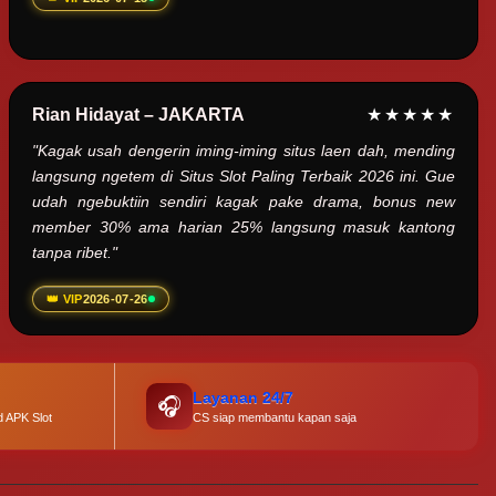
Rian Hidayat – JAKARTA
★★★★★
"Kagak usah dengerin iming-iming situs laen dah, mending
langsung ngetem di Situs Slot Paling Terbaik 2026 ini. Gue
udah ngebuktiin sendiri kagak pake drama, bonus new
member 30% ama harian 25% langsung masuk kantong
tanpa ribet."
2026-07-26
Layanan 24/7
🎧
 APK Slot
CS siap membantu kapan saja