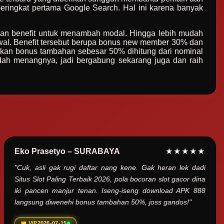
 peringkat pertama Google Search. Hal ini karena banyak
tkan benefit untuk menambah modal. Hingga lebih mudah
al. Benefit tersebut berupa bonus new member 30% dan
kan bonus tambahan sebesar 50% dihitung dari nominal
udah menangnya, jadi bergabung sekarang juga dan raih
Eko Prasetyo – SURABAYA
★★★★★
"Cuk, asli gak rugi daftar nang kene. Gak heran lek dadi
Situs Slot Paling Terbaik 2026, pola bocoran slot gacor dina
iki pancen manjur tenan. Iseng-iseng download APK 888
langsung diwenehi bonus tambahan 50%, joss gandos!"
2026-07-15