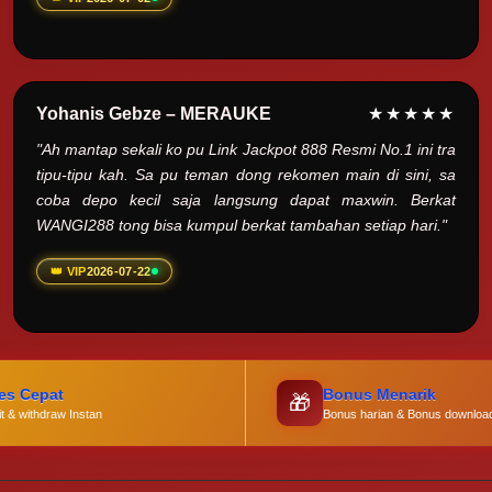
Yohanis Gebze – MERAUKE
★★★★★
"Ah mantap sekali ko pu Link Jackpot 888 Resmi No.1 ini tra
tipu-tipu kah. Sa pu teman dong rekomen main di sini, sa
coba depo kecil saja langsung dapat maxwin. Berkat
WANGI288 tong bisa kumpul berkat tambahan setiap hari."
2026-07-22
es Cepat
Bonus Menarik
🎁
t & withdraw Instan
Bonus harian & Bonus download