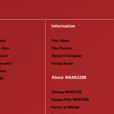
Information
mber
Fitur Akses
n Baru
Fitur Pemula
word
Aturan & Kebijakan
ansaksi
Kontak Resmi
ikasi
About WANGI288
IP
Tentang WANGI288
Kenapa Pilih WANGI288
Partner & Affiliate