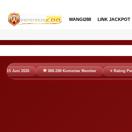
Skip
to
content
WANGI288
LINK JACKPOT
Buka Info Lebih Lanjut
5 Juni 2026
💬 888.288 Komentar Member
⭐ Rating Penggu