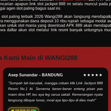
pencarian apapun link slot jackpot 888 ini selalu muncul pada
 agen slot paling bagus saat ini.
tus slot paling terbaik 2026 Wangi288 akan langsung mendapa
a menggunakan dana deposit 10 ribu rupiah sebagai modal aw
hkan untuk slot mania yang download APK 888 akan mendapat
wa daftar akun slot melalui link resmi banyak untungnya m
ia Kami Main di WANGI288
Asep Sunandar – BANDUNG
★★★★★
"Sumpah lah barudak, mangga cobain klik Link Jackpot 888
Resmi No.1 iki. Serverna bener-bener enteng pisan pas
maen dina HP, teu aya leg sarua sakali. Kemenangan nyata
langsung dibayar lunas, moal aya tipu-tipu di dieu mah!"
2026-07-02