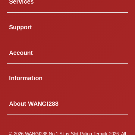
Services
Buka
Support
Buka
Account
Buka
Information
Buka
About WANGI288
© 2026 WANGI288 No.1 Situs Slot Paling Terbaik 2026. All