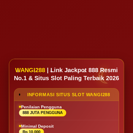
WANGI288
| Link Jackpot 888 Resmi
No.1 & Situs Slot Paling Terbaik 2026
INFORMASI SITUS SLOT WANGI288
Penilaian Pengguna
888 JUTA PENGGUNA
Minimal Deposit
Rp 10.000