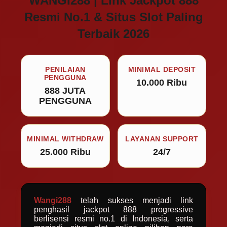
WANGI288 | Link Jackpot 888
Resmi No.1 & Situs Slot Paling
Terbaik 2026
PENILAIAN
MINIMAL DEPOSIT
PENGGUNA
10.000 Ribu
888 JUTA
PENGGUNA
MINIMAL WITHDRAW
LAYANAN SUPPORT
25.000 Ribu
24/7
Wangi288
telah sukses menjadi link
penghasil jackpot 888 progressive
berlisensi resmi no.1 di Indonesia, serta