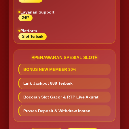
Layanan Support
24/7
Platform
Slot Terbaik
PENAWARAN SPESIAL SLOT
BONUS NEW MEMBER 30%
Link Jackpot 888 Terbaik
Bocoran Slot Gacor & RTP Live Akurat
Proses Deposit & Withdraw Instan