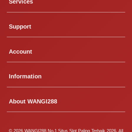
Services
Buka
Support
Buka
Account
Buka
Information
Buka
About WANGI288
© 2026 WANGI288 No.1 Situs Slot Paling Terbaik 2026. All