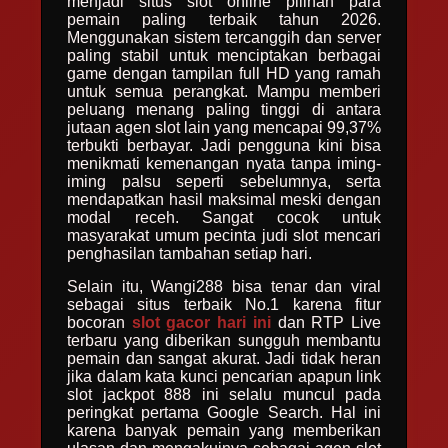
menjadi situs slot online pilihan para
pemain paling terbaik tahun 2026.
Menggunakan sistem tercanggih dan server
paling stabil untuk menciptakan berbagai
game dengan tampilan full HD yang ramah
untuk semua perangkat. Mampu memberi
peluang menang paling tinggi di antara
jutaan agen slot lain yang mencapai 99,37%
terbukti berbayar. Jadi pengguna kini bisa
menikmati kemenangan nyata tanpa iming-
iming palsu seperti sebelumnya, serta
mendapatkan hasil maksimal meski dengan
modal receh. Sangat cocok untuk
masyarakat umum pecinta judi slot mencari
penghasilan tambahan setiap hari.
Selain itu, Wangi288 bisa tenar dan viral
sebagai situs terbaik No.1 karena fitur
bocoran
slot gacor hari ini
dan RTP Live
terbaru yang diberikan sungguh membantu
pemain dan sangat akurat. Jadi tidak heran
jika dalam kata kunci pencarian apapun link
slot jackpot 888 ini selalu muncul pada
peringkat pertama Google Search. Hal ini
karena banyak pemain yang memberikan