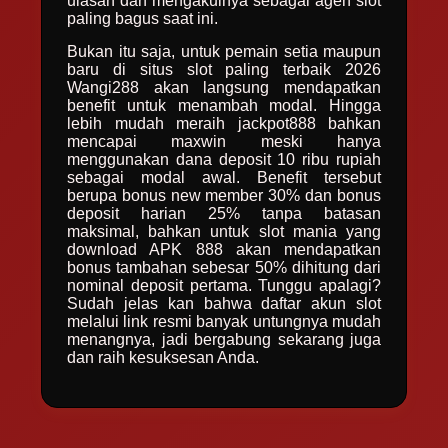
ulasan dan mengakuinya sebagai agen slot
paling bagus saat ini.
Bukan itu saja, untuk pemain setia maupun
baru di situs slot paling terbaik 2026
Wangi288 akan langsung mendapatkan
benefit untuk menambah modal. Hingga
lebih mudah meraih jackpot888 bahkan
mencapai maxwin meski hanya
menggunakan dana deposit 10 ribu rupiah
sebagai modal awal. Benefit tersebut
berupa bonus new member 30% dan bonus
deposit harian 25% tanpa batasan
maksimal, bahkan untuk slot mania yang
download APK 888 akan mendapatkan
bonus tambahan sebesar 50% dihitung dari
nominal deposit pertama. Tunggu apalagi?
Sudah jelas kan bahwa daftar akun slot
melalui link resmi banyak untungnya mudah
menangnya, jadi bergabung sekarang juga
dan raih kesuksesan Anda.