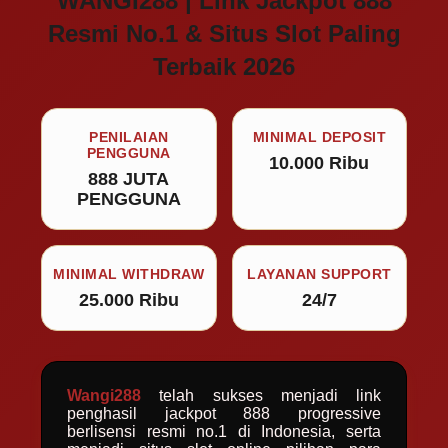
WANGI288 | Link Jackpot 888
Resmi No.1 & Situs Slot Paling
Terbaik 2026
PENILAIAN
MINIMAL DEPOSIT
PENGGUNA
10.000 Ribu
888 JUTA
PENGGUNA
MINIMAL WITHDRAW
LAYANAN SUPPORT
25.000 Ribu
24/7
Wangi288
telah sukses menjadi link
penghasil jackpot 888 progressive
berlisensi resmi no.1 di Indonesia, serta